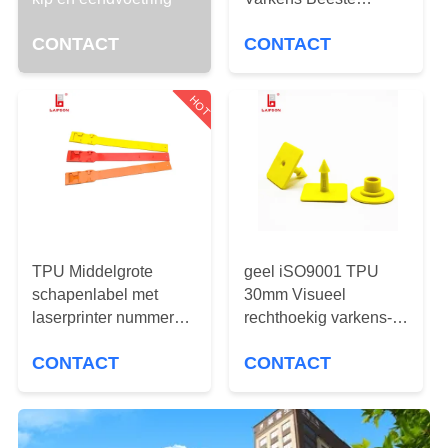
CONTACTEER
Schapen Oord Tag
ONS
CONTACT
CONTACT
Voor Boerderij
NIEUWS
HOT
VERZOEK
OM
EEN
CITAAT
TPU Middelgrote
geel iSO9001 TPU
schapenlabel met
30mm Visueel
laserprinter nummer
rechthoekig varkens-
SITEMAP
runderen geiten
en schapenoormerk
CONTACT
CONTACT
halsketting voor vee
PRIVACY
POLICY