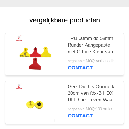
vergelijkbare producten
TPU 60mm de 58mm
Runder Aangepaste
niet Giftige Kleur van
het Koevee Oormerken
negotiable MOQ:Verhandelbaar
CONTACT
Geel Dierlijk Oormerk
20cm van fdx-B HDX
RFID het Lezen Waaier
voor
negotiable MOQ:100 stuks
Landbouwbedrijfbeheer
CONTACT