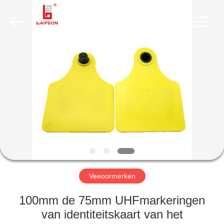
CO.,
LTD..
All
Rights
Reserved.
Developed
by
ECER
HUIS
PRODUCTEN
ONGEVEER
ONS
FABRIEKSREIS
Veeoormerken
KWALITEITSCONTROLE
100mm de 75mm UHFmarkeringen
van identiteitskaart van het