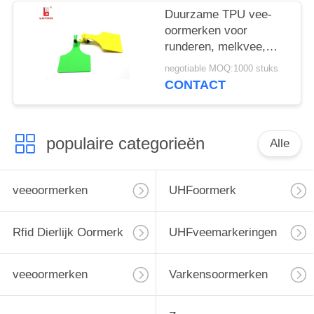
Duurzame TPU vee-
oormerken voor
runderen, melkvee,
kamelen en paarden
negotiable MOQ:1000 stuks
CONTACT
populaire categorieën
Alle
veeoormerken
UHFoormerk
Rfid Dierlijk Oormerk
UHFveemarkeringen
veeoormerken
Varkensoormerken