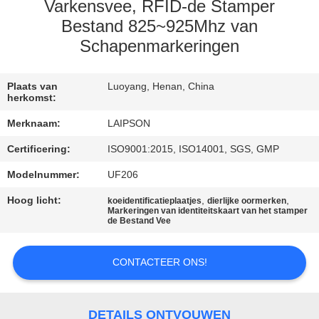
CONTACTEER
Varkensvee, RFID-de Stamper
ONS
Bestand 825~925Mhz van
Schapenmarkeringen
NIEUWS
Plaats van
Luoyang, Henan, China
herkomst:
VERZOEK
Merknaam:
LAIPSON
OM
Certificering:
ISO9001:2015, ISO14001, SGS, GMP
EEN
Modelnummer:
UF206
CITAAT
Hoog licht:
,
,
koeidentificatieplaatjes
dierlijke oormerken
Markeringen van identiteitskaart van het stamper
de Bestand Vee
SITEMAP
CONTACTEER ONS!
PRIVACY
POLICY
DETAILS ONTVOUWEN