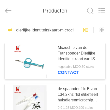
CO.,
LTD..
All
Producten
Rights
Reserved.
Developed
by
ECER
HUIS
61
dierlijke identiteitskaart-microchip
veeoormerken
PRODUCTEN
Microchip van de
Transponder Dierlijke
ONGEVEER
identiteitskaart van ISO
ONS
de Volgzame voor
negotiable MOQ:50 stuks
Hondkat het Volgen
CONTACT
93
FABRIEKSREIS
de spaander fdx-B van
UHFoormerk
KWALITEITSCONTROLE
134.2khz rfid etiketteert
huisdierenmicrochip
voor het dierlijke
0.9-1.25 MOQ:100 stuks