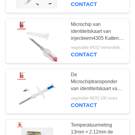
CONTACTEER
identiteitskaart-volgen
CONTACT
met spuit
ONS
Microchip van
70
NIEUWS
identiteitskaart van
Rfid Dierlijk
injectieem4305 Katten
RFID de Dierlijke voor
VERZOEK
Oormerk
negotiable MOQ:Verhandelbaar
Dierlijke
CONTACT
OM
Temperatuurmeting
EEN
De
CITAAT
Microchiptransponder
van identiteitskaart van
47
ISO11784/5 134.2Khz
SITEMAP
negotiable MOQ:100 stuks
Inplanteerbare Dierlijke
CONTACT
UHFveemarkeringen
met EM4305-Spaander
PRIVACY
POLICY
Temperatuurmeting
13mm × 2.12mm de