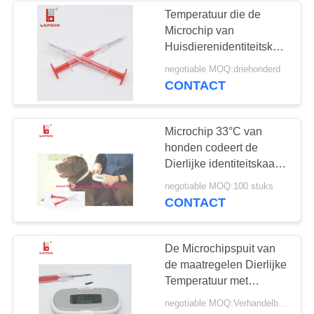
Temperatuur die de
Microchip van
92
Huisdierenidentiteitskaart
voor Veevarken
negotiable MOQ:driehonderd
schapenoormerken
Schapen het
CONTACT
Aangepaste Coderen
ontdekken
Microchip 33°C van
honden codeert de
Dierlijke identiteitskaart
aan 43°C-
49
negotiable MOQ:100 stuks
Temperatuurwaaier 128
CONTACT
Z
Beetjes 15 Cijfers
Markeringsoormerken
De Microchipspuit van
de maatregelen Dierlijke
Temperatuur met
Disinfectious-
negotiable MOQ:Verhandelbaar
Kwaliteitscontrole