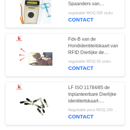
Spaanders van
Huisdierenidentiteitskaart,
negotiable MOQ:500 stuks
RFID-Spuit 134.2khz
CONTACT
121
veeoormerken
Fdx-B van de
Hondidentiteitskaart van
RFID Dierlijke de
Spaanderimplant,
negotiable MOQ:50 stuks
Capaciteit de met 128
CONTACT
bits van de de
Microchipspaander van
124
de Huisdierendrijver
LF ISO 11784/85 de
Inplanteerbare Dierlijke
Varkensoormerken
identiteitskaart-
Markering 125KHZ
Negotiable price MOQ:200 stuks
134.2KHZ van het
CONTACT
Microchip fdx-B Rfid
Glas