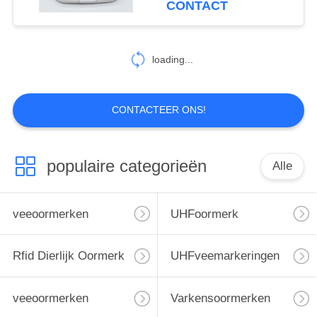
CONTACT
38
loading...
knoopoormerken
CONTACTEER ONS!
populaire categorieën
Alle
41
dierlijke
veeoormerken
UHFoormerk
identiteitskaart-
Rfid Dierlijk Oormerk
UHFveemarkeringen
microchip
veeoormerken
Varkensoormerken