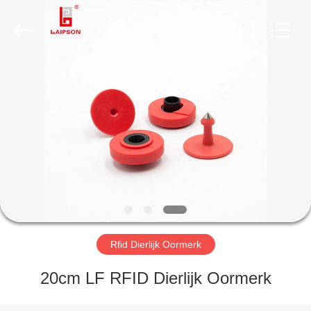
TECHNOLOGY
CO.,
LTD..
All
Rights
Reserved.
Developed
by
HUIS
ECER
PRODUCTEN
ONGEVEER
ONS
FABRIEKSREIS
Rfid Dierlijk Oormerk
KWALITEITSCONTROLE
20cm LF RFID Dierlijk Oormerk