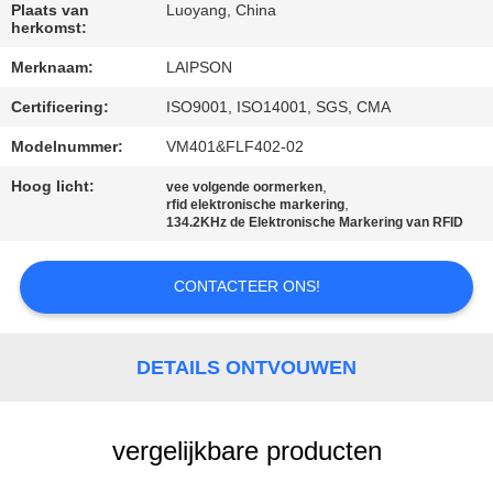
CONTACTEER
Plaats van
Luoyang, China
herkomst:
ONS
Merknaam:
LAIPSON
NIEUWS
Certificering:
ISO9001, ISO14001, SGS, CMA
Modelnummer:
VM401&FLF402-02
VERZOEK
Hoog licht:
,
vee volgende oormerken
,
rfid elektronische markering
OM
134.2KHz de Elektronische Markering van RFID
EEN
CITAAT
CONTACTEER ONS!
SITEMAP
DETAILS ONTVOUWEN
PRIVACY
vergelijkbare producten
POLICY