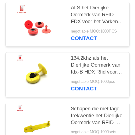
ALS het Dierlijke
Oormerk van RFID
FDX voor het Varken
ISO11784/11785 van
negotiable MOQ:1000PCS
Veeschapen
CONTACT
134.2khz als het
Dierlijke Oormerk van
fdx-B HDX Rfid voor
Landbouwbedrijf het
negotiable MOQ:1000pcs
Volgen
CONTACT
Schapen die met lage
frekwentie het Dierlijke
Oormerk van RFID met
ID64-Spaander volgen
negotiable MOQ:1000sets