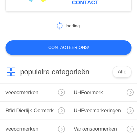
CONTACT
Landbouwbedrijf
38
loading...
knoopoormerken
CONTACTEER ONS!
populaire categorieën
Alle
41
dierlijke
veeoormerken
UHFoormerk
identiteitskaart-
Rfid Dierlijk Oormerk
UHFveemarkeringen
microchip
veeoormerken
Varkensoormerken