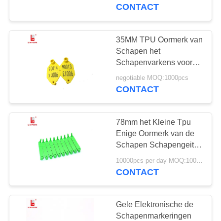
CONTACTEER
Landbouwbedrijf
CONTACT
ONS
35MM TPU Oormerk van
70
NIEUWS
Schapen het
Rfid Dierlijk
Schapenvarkens voor
het
VERZOEK
Oormerk
negotiable MOQ:1000pcs
Goederenmanagement
CONTACT
OM
van de Veeboerderij
EEN
78mm het Kleine Tpu
CITAAT
Enige Oormerk van de
Schapen Schapengeit
47
met de Cijfers van de
SITEMAP
10000pcs per day MOQ:1000PCS
Laserdruk
CONTACT
UHFveemarkeringen
PRIVACY
POLICY
Gele Elektronische de
Schapenmarkeringen