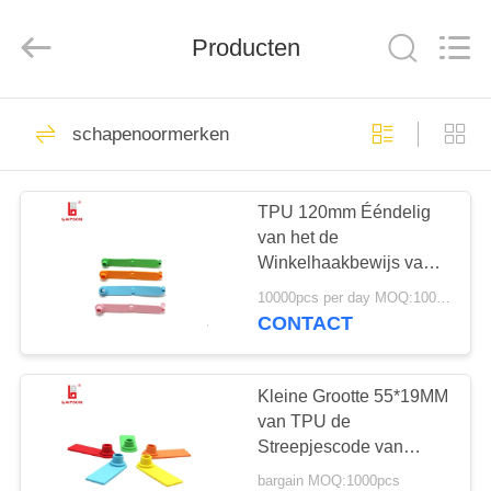
TECHNOLOGY
CO.,
LTD..
Producten
All
Rights
Reserved.
Developed
by
HUIS
61
ECER
schapenoormerken
veeoormerken
PRODUCTEN
TPU 120mm Ééndelig
van het de
ONGEVEER
Winkelhaakbewijs van
ONS
Schapenoormerken de
10000pcs per day MOQ:1000pcs
Laseraantal/Streepjescodedr
CONTACT
93
FABRIEKSREIS
Kleine Grootte 55*19MM
UHFoormerk
KWALITEITSCONTROLE
van TPU de
Streepjescode van
Schapenoormerken voor
bargain MOQ:1000pcs