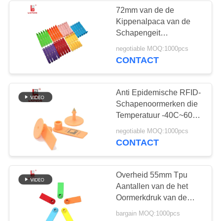
72mm van de de
Kippenalpaca van de
92
Schapengeit
Elektronisch de
negotiable MOQ:1000pcs
schapenoormerken
Markeringsgebruik van
CONTACT
Rfid op Veeboerderij
Anti Epidemische RFID-
Schapenoormerken die
Temperatuur -40C~60C
52*17mm werken
49
negotiable MOQ:1000pcs
CONTACT
Z
Markeringsoormerken
Overheid 55mm Tpu
Aantallen van de het
Oormerkdruk van de
Twee Stukken de
bargain MOQ:1000pcs
Schapengeit voor