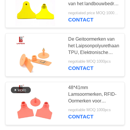
van het landbouwbedrijf
Dierlijke Gebruik,
negotiated price MOQ:1000pcs
Schapenidentificatieplaatjes
CONTACT
121
veeoormerken
De Geitoormerken van
het Laipsonpolyurethaan
TPU, Elektronische
Oormerken voor
negotiable MOQ:1000pcs
Schapen
CONTACT
124
48*41mm
Lamsoormerken, RFID-
Varkensoormerken
Oormerken voor
Schapenweerstand Op
negotiable MOQ:1000pcs
hoge temperatuur
CONTACT