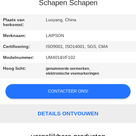
CONTACTEER
Schapen Schapen
ONS
Plaats van
Luoyang, China
herkomst:
NIEUWS
Merknaam:
LAIPSON
Certificering:
ISO9001, ISO14001, SGS, CMA
VERZOEK
OM
Modelnummer:
UM401&VF102
EEN
Hoog licht:
,
genummerde oormerken
elektronische veemarkeringen
CITAAT
CONTACTEER ONS!
SITEMAP
DETAILS ONTVOUWEN
PRIVACY
POLICY