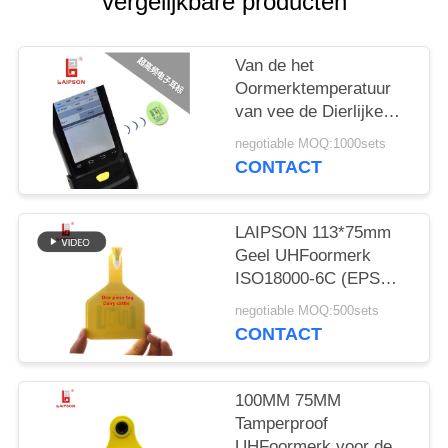
vergelijkbare producten
Van de het
Oormerktemperatuur
van vee de Dierlijke
Schapen UHFdruk van
negotiable MOQ:1000sets
de de Weerstandslaser
CONTACT
LAIPSON 113*75mm
Geel UHFoormerk
ISO18000-6C (EPS
GEN2)
negotiable MOQ:500sets
CONTACT
100MM 75MM
Tamperproof
UHFoormerk voor de