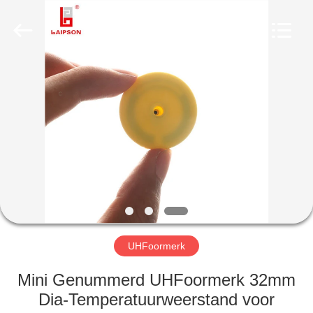
CO.,
LTD..
All
Rights
Reserved.
Developed
by
ECER
HUIS
PRODUCTEN
ONGEVEER
ONS
FABRIEKSREIS
UHFoormerk
KWALITEITSCONTROLE
Mini Genummerd UHFoormerk 32mm
Dia-Temperatuurweerstand voor