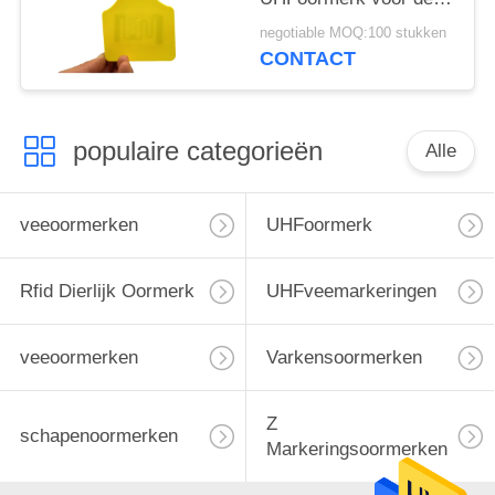
Identificatie van de
negotiable MOQ:100 stukken
Veegroep
CONTACT
populaire categorieën
Alle
veeoormerken
UHFoormerk
Rfid Dierlijk Oormerk
UHFveemarkeringen
veeoormerken
Varkensoormerken
Z
schapenoormerken
Markeringsoormerken