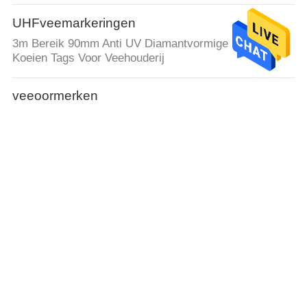
UHFveemarkeringen
3m Bereik 90mm Anti UV Diamantvormige UHF RFID
Koeien Tags Voor Veehouderij
veeoormerken
98*73mm het Aantal van de de Oormerkenlaser van
het Veevee voor Landbouwbedrijfbeheer
Varkensoormerken
32mm Douane Gedrukte RFID UHFveeoormerken voor
Slim Landbouwbedrijfbeheer
schapenoormerken
72mm van de de Kippenalpaca van de Schapengeit
Elektronisch de Markeringsgebruik van Rfid op
Veeboerderij