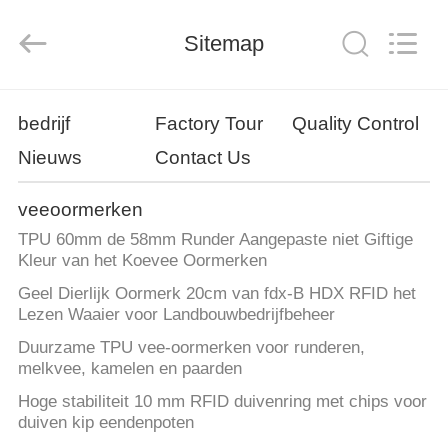
CO.,
LTD..
All
Sitemap
Rights
Reserved.
Developed
by
ECER
HUIS
bedrijf
Factory Tour
Quality Control
Nieuws
Contact Us
PRODUCTEN
veeoormerken
ONGEVEER
TPU 60mm de 58mm Runder Aangepaste niet Giftige
ONS
Kleur van het Koevee Oormerken
Geel Dierlijk Oormerk 20cm van fdx-B HDX RFID het
Lezen Waaier voor Landbouwbedrijfbeheer
FABRIEKSREIS
Duurzame TPU vee-oormerken voor runderen,
melkvee, kamelen en paarden
KWALITEITSCONTROLE
Hoge stabiliteit 10 mm RFID duivenring met chips voor
duiven kip eendenpoten