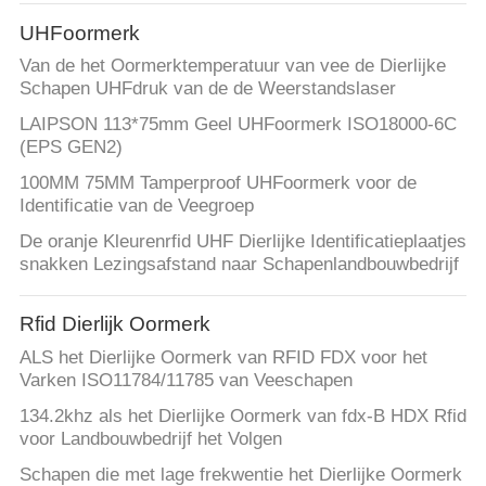
CONTACTEER
UHFoormerk
ONS
Van de het Oormerktemperatuur van vee de Dierlijke
Schapen UHFdruk van de de Weerstandslaser
NIEUWS
LAIPSON 113*75mm Geel UHFoormerk ISO18000-6C
(EPS GEN2)
VERZOEK
100MM 75MM Tamperproof UHFoormerk voor de
Identificatie van de Veegroep
OM
De oranje Kleurenrfid UHF Dierlijke Identificatieplaatjes
EEN
snakken Lezingsafstand naar Schapenlandbouwbedrijf
CITAAT
Rfid Dierlijk Oormerk
SITEMAP
ALS het Dierlijke Oormerk van RFID FDX voor het
Varken ISO11784/11785 van Veeschapen
PRIVACY
134.2khz als het Dierlijke Oormerk van fdx-B HDX Rfid
voor Landbouwbedrijf het Volgen
POLICY
Schapen die met lage frekwentie het Dierlijke Oormerk