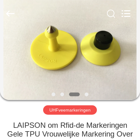
CO.,
LTD..
All
Rights
Reserved.
Developed
by
ECER
HUIS
PRODUCTEN
ONGEVEER
ONS
FABRIEKSREIS
UHFveemarkeringen
KWALITEITSCONTROLE
LAIPSON om Rfid-de Markeringen
Gele TPU Vrouwelijke Markering Over