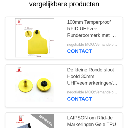
vergelijkbare producten
100mm Tamperproof
RFID UHFvee
Runderoormerk met 6
Meters Waaier
negotiable MOQ:Verhandelbaar
CONTACT
De kleine Ronde sloot
Hoofd 30mm
UHFveemarkeringen/RFID-
Varkensoormerken
negotiable MOQ:Verhandelbaar
CONTACT
LAIPSON om Rfid-de
Markeringen Gele TPU