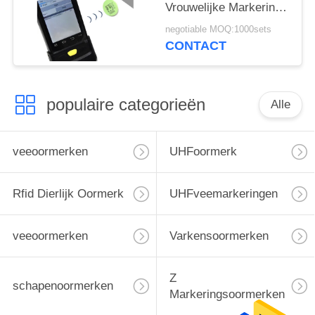
Vrouwelijke Markering
Over lange afstand
negotiable MOQ:1000sets
32*24mm van het
CONTACT
Gravure UHFvee
populaire categorieën
Alle
veeoormerken
UHFoormerk
Rfid Dierlijk Oormerk
UHFveemarkeringen
veeoormerken
Varkensoormerken
Z
schapenoormerken
Markeringsoormerken