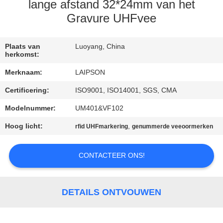
CONTACTEER
lange afstand 32*24mm van het
ONS
Gravure UHFvee
NIEUWS
Plaats van
Luoyang, China
herkomst:
Merknaam:
LAIPSON
VERZOEK
Certificering:
ISO9001, ISO14001, SGS, CMA
OM
Modelnummer:
UM401&VF102
EEN
Hoog licht:
,
CITAAT
rfid UHFmarkering
genummerde veeoormerken
CONTACTEER ONS!
SITEMAP
PRIVACY
DETAILS ONTVOUWEN
POLICY