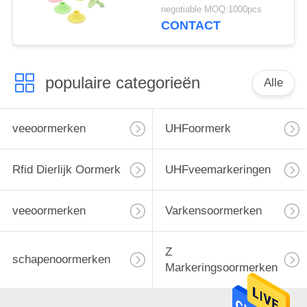
van Varkensvarkens
negotiable MOQ:1000pcs
voor Landbouwbedrijf
CONTACT
populaire categorieën
Alle
veeoormerken
UHFoormerk
Rfid Dierlijk Oormerk
UHFveemarkeringen
veeoormerken
Varkensoormerken
Z
schapenoormerken
Markeringsoormerken