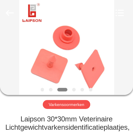
CO.,
LTD..
All
Rights
Reserved.
Developed
by
ECER
HUIS
PRODUCTEN
ONGEVEER
ONS
FABRIEKSREIS
Varkensoormerken
KWALITEITSCONTROLE
Laipson 30*30mm Veterinaire
Lichtgewichtvarkensidentificatieplaatjes,