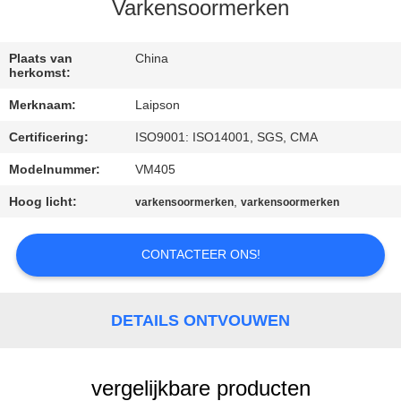
CONTACTEER
Varkensoormerken
ONS
Plaats van
China
herkomst:
NIEUWS
Merknaam:
Laipson
Certificering:
ISO9001: ISO14001, SGS, CMA
VERZOEK
OM
Modelnummer:
VM405
EEN
Hoog licht:
,
varkensoormerken
varkensoormerken
CITAAT
CONTACTEER ONS!
SITEMAP
DETAILS ONTVOUWEN
PRIVACY
POLICY
vergelijkbare producten