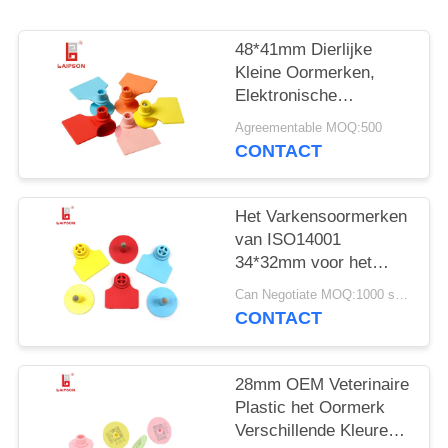
48*41mm Dierlijke
Kleine Oormerken,
Elektronische
Markering 5 van RFID
Agreementable MOQ:500
Beschikbare Kleuren
CONTACT
Het Varkensoormerken
van ISO14001
34*32mm voor het
Beheer van de
Can Negotiate MOQ:1000 stukken
Veeboerderij
CONTACT
28mm OEM Veterinaire
Plastic het Oormerk
Verschillende Kleuren