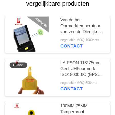
vergelijkbare producten
Van de het
Oormerktemperatuur
van vee de Dierlijke
Schapen UHFdruk van
negotiable MOQ:1000sets
de de Weerstandslaser
CONTACT
LAIPSON 113*75mm
Geel UHFoormerk
ISO18000-6C (EPS
GEN2)
negotiable MOQ:500sets
CONTACT
100MM 75MM
Tamperproof