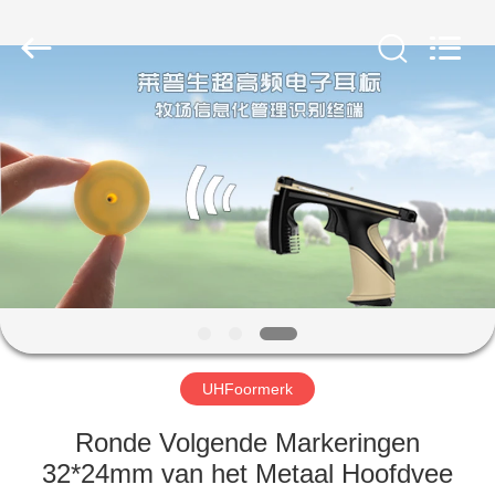
CO.,
LTD..
All
Rights
Reserved.
Developed
by
ECER
HUIS
PRODUCTEN
ONGEVEER
ONS
FABRIEKSREIS
UHFoormerk
KWALITEITSCONTROLE
Ronde Volgende Markeringen
32*24mm van het Metaal Hoofdvee