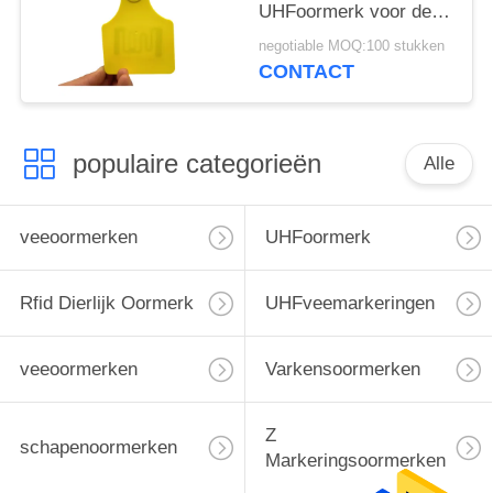
UHFoormerk voor de
Identificatie van de
negotiable MOQ:100 stukken
Veegroep
CONTACT
populaire categorieën
Alle
veeoormerken
UHFoormerk
Rfid Dierlijk Oormerk
UHFveemarkeringen
veeoormerken
Varkensoormerken
Z
schapenoormerken
Markeringsoormerken