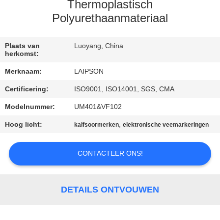
CONTACTEER
Thermoplastisch
ONS
Polyurethaanmateriaal
NIEUWS
Plaats van
Luoyang, China
herkomst:
Merknaam:
LAIPSON
VERZOEK
Certificering:
ISO9001, ISO14001, SGS, CMA
OM
Modelnummer:
UM401&VF102
EEN
Hoog licht:
,
CITAAT
kalfsoormerken
elektronische veemarkeringen
CONTACTEER ONS!
SITEMAP
PRIVACY
DETAILS ONTVOUWEN
POLICY