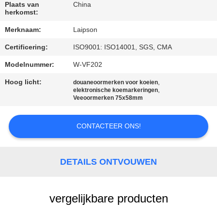
CONTACTEER
Plaats van
China
herkomst:
ONS
Merknaam:
Laipson
NIEUWS
Certificering:
ISO9001: ISO14001, SGS, CMA
Modelnummer:
W-VF202
VERZOEK
Hoog licht:
,
douaneoormerken voor koeien
,
elektronische koemarkeringen
OM
Veeoormerken 75x58mm
EEN
CITAAT
CONTACTEER ONS!
SITEMAP
DETAILS ONTVOUWEN
PRIVACY
vergelijkbare producten
POLICY