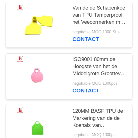
Van de de Schapenkoe
van TPU Tamperproof
het Veeoormerken met
Laserdruk in Geel
negotiable MOQ:1000 Stukken
CONTACT
ISO9001 80mm de
Hoogste van het de
Middelgrote Groottevee
van TPU Markeringen
negotiable MOQ:1000pcs
van de de Schapenhals
CONTACT
met het Aantal van de
Laserdruk
120MM BASF TPU de
Markering van de de
Koehals van
Veeschapen met
negotiable MOQ:1000pcs