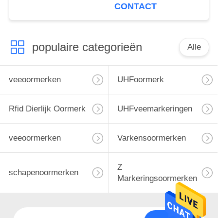
Laserlogo farm
CONTACT
tracking
populaire categorieën
Alle
veeoormerken
UHFoormerk
Rfid Dierlijk Oormerk
UHFveemarkeringen
veeoormerken
Varkensoormerken
Z
schapenoormerken
Markeringsoormerken