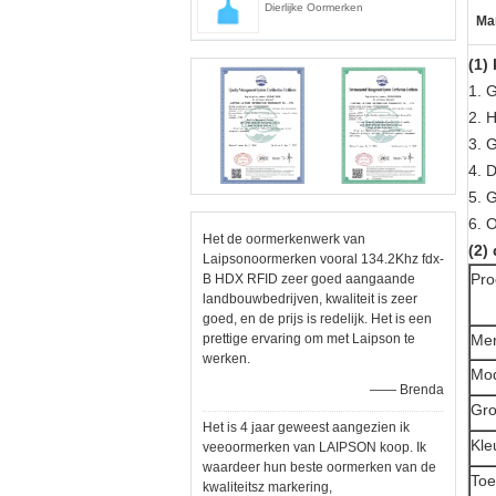
Dierlijke Oormerken
Ma
(1)
1.
G
2.
H
3.
G
4.
D
5.
G
6.
O
Het de oormerkenwerk van
(2)
Laipsonoormerken vooral 134.2Khz fdx-
Pr
B HDX RFID zeer goed aangaande
landbouwbedrijven, kwaliteit is zeer
goed, en de prijs is redelijk. Het is een
prettige ervaring om met Laipson te
Me
werken.
Mo
—— Brenda
Gro
Het is 4 jaar geweest aangezien ik
Kle
veeoormerken van LAIPSON koop. Ik
waardeer hun beste oormerken van de
Toe
kwaliteitsz markering,