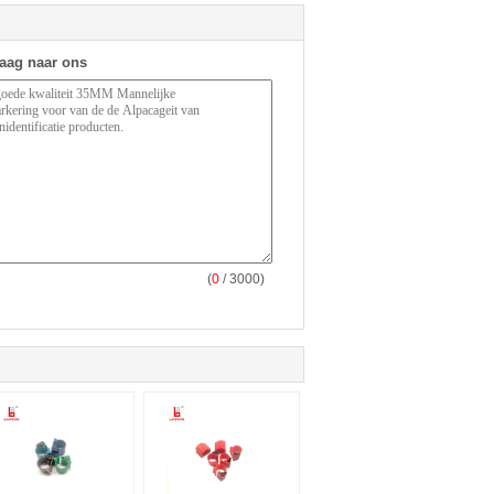
raag naar ons
(
0
/ 3000)