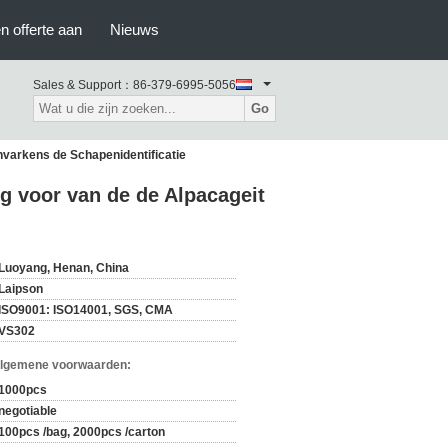
n offerte aan
Nieuws
Sales & Support：
86-379-6995-5056
Go
varkens de Schapenidentificatie
g voor van de de Alpacageit
Luoyang, Henan, China
Laipson
ISO9001: ISO14001, SGS, CMA
VS302
Algemene voorwaarden:
1000pcs
negotiable
100pcs /bag, 2000pcs /carton