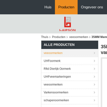
Huis
Producten
Ongeveer ons
Thuis
Producten
veeoormerken
35MM Manne
ALLE PRODUCTEN
35
va
veeoormerken
UHFoormerk
Rfid Dierlijk Oormerk
UHFveemarkeringen
veeoormerken
Varkensoormerken
schapenoormerken