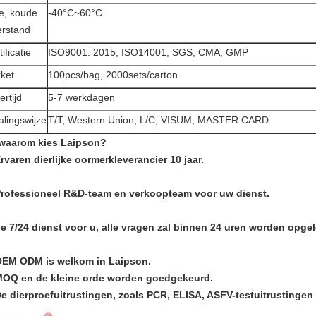
te, koude
-40°C~60°C
rstand
ificatie
ISO9001: 2015, ISO14001, SGS, CMA, GMP
ket
100pcs/bag, 2000sets/carton
ertijd
5-7 werkdagen
alingswijze
T/T, Western Union, L/C, VISUM, MASTER CARD
 waarom kies Laipson?
Ervaren dierlijke oormerkleverancier 10 jaar.
Professioneel R&D-team en verkoopteam voor uw dienst.
de 7/24 dienst voor u, alle vragen zal binnen 24 uren worden opgel
OEM ODM is welkom in Laipson.
MOQ en de kleine orde worden goedgekeurd.
De dierproefuitrustingen, zoals PCR, ELISA, ASFV-testuitrustinge