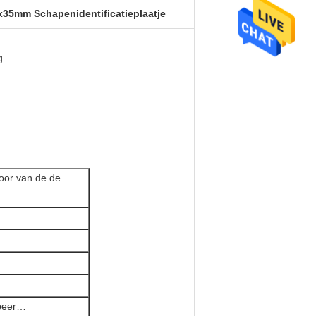
35mm Schapenidentificatieplaatje
g.
oor van de de
 beer…