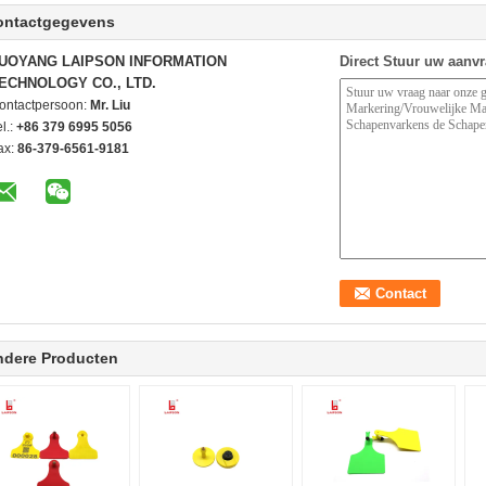
ontactgegevens
UOYANG LAIPSON INFORMATION
Direct Stuur uw aanv
ECHNOLOGY CO., LTD.
ontactpersoon:
Mr. Liu
l.:
+86 379 6995 5056
ax:
86-379-6561-9181
ndere Producten