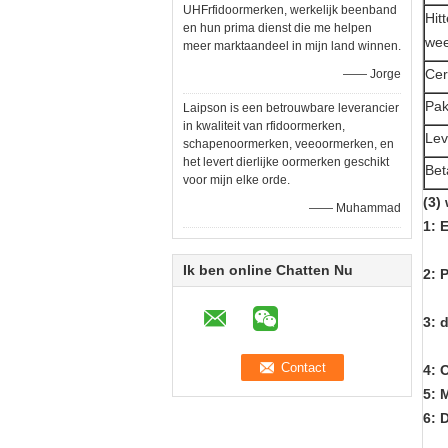
UHFrfidoormerken, werkelijk beenband
Hit
en hun prima dienst die me helpen
wee
meer marktaandeel in mijn land winnen.
Cert
—— Jorge
Pak
Laipson is een betrouwbare leverancier
in kwaliteit van rfidoormerken,
Lev
schapenoormerken, veeoormerken, en
het levert dierlijke oormerken geschikt
Bet
voor mijn elke orde.
(3)
—— Muhammad
1: 
Ik ben online Chatten Nu
2: 
3: 
4: 
5: 
6: 