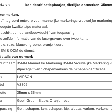
koeidentificatieplaatjes
dierlijke oormerken
35mmx
rkeren:
,
,
 kenmerken:
eïntegreerd ontwerp voor mannelijke markerings vrouwelijke markerin
oogste kwaliteitstpu materiaal.
eschikt ben op landbouwbedrijf van toepassing.
e zelfde informatie van de lasergravure over twee kanten.
ele, roze, blauwe, groene, oranje kleuren.
EM & ODM de dienst.
 details van oormerk
oductnaam
35MM Mannelijke Markering 35MM Vrouwelijke Markering v
Alpacageit van Schapenvarkens de Schapenidentificatie
rk
LAIPSON
del
VS302
otte
35mm x 35mm
ur
Geel, Groen, Blauw, Oranje, roze
passing
Geit, schapen, lam, schapen, kip, alpaca, varken, varkens,