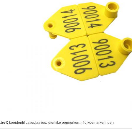
,
,
abel:
koeidentificatieplaatjes
dierlijke oormerken
rfid koemarkeringen