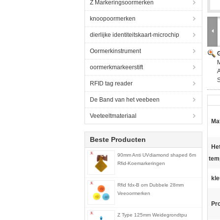
Z Markeringsoormerken
knoopoormerken
dierlijke identiteitskaart-microchip
Oormerkinstrument
G
M
oormerkmarkeerstift
S
RFID tag reader
De Band van het veebeen
Veeteeltmateriaal
Mat
Beste Producten
He
90mm Anti UVdiamond shaped 6m
tem
Rfid-Koemarkeringen
kle
Rfid fdx-B om Dubbele 28mm
Veeoormerken
Pr
Z Type 125mm Weidegrondtpu