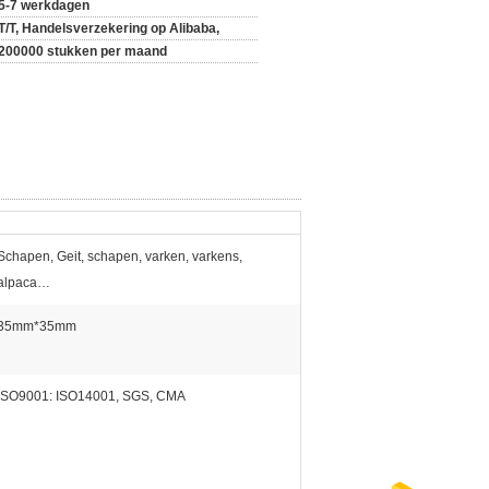
5-7 werkdagen
T/T, Handelsverzekering op Alibaba,
200000 stukken per maand
Schapen, Geit, schapen, varken, varkens,
alpaca…
35mm*35mm
ISO9001: ISO14001, SGS, CMA