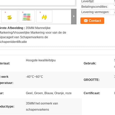
Levertijd:
Betalingscondities:
Levering vermogen:
Contact
rote Afbeelding :
35MM Mannelijke
arkering/Vrouwelijke Markering voor van de de
Alpacageit van Schapenvarkens de
chapenidentificatie
Hoogste kwaliteitstpu
eriaal:
Gebruik:
t werk
-40°C~60°C
GROOTTE:
peratuur:
ur:
Geel, Groen, Blauw, Oranje, roze
Certificaat:
35MM het oormerk van
oducttype:
schapenvarkens