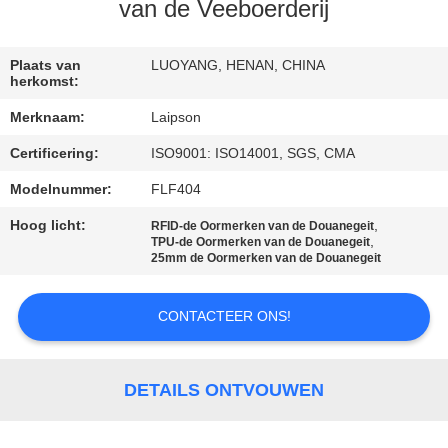
CONTACTEER
van de Veeboerderij
ONS
Plaats van
LUOYANG, HENAN, CHINA
herkomst:
NIEUWS
Merknaam:
Laipson
Certificering:
ISO9001: ISO14001, SGS, CMA
VERZOEK
OM
Modelnummer:
FLF404
EEN
Hoog licht:
,
RFID-de Oormerken van de Douanegeit
,
TPU-de Oormerken van de Douanegeit
CITAAT
25mm de Oormerken van de Douanegeit
CONTACTEER ONS!
SITEMAP
PRIVACY
DETAILS ONTVOUWEN
POLICY