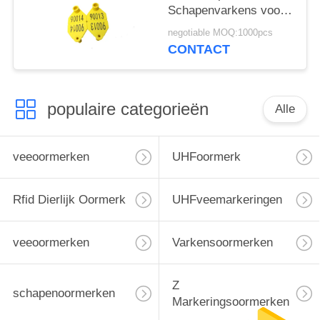
Schapenvarkens voor
het
negotiable MOQ:1000pcs
Goederenmanagement
CONTACT
van de Veeboerderij
populaire categorieën
Alle
veeoormerken
UHFoormerk
Rfid Dierlijk Oormerk
UHFveemarkeringen
veeoormerken
Varkensoormerken
Z
schapenoormerken
Markeringsoormerken