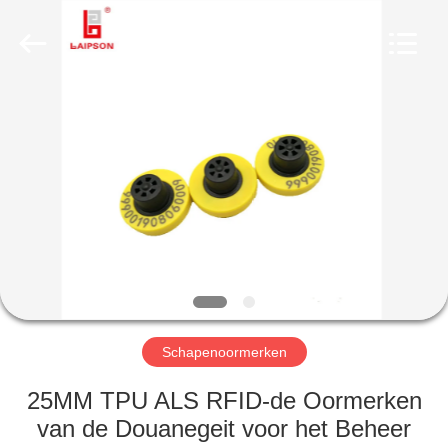
TECHNOLOGY
CO.,
LTD..
All
Rights
Reserved.
Developed
by
HUIS
ECER
PRODUCTEN
ONGEVEER
ONS
FABRIEKSREIS
Schapenoormerken
KWALITEITSCONTROLE
25MM TPU ALS RFID-de Oormerken
van de Douanegeit voor het Beheer