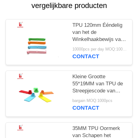
vergelijkbare producten
TPU 120mm Ééndelig
van het de
Winkelhaakbewijs van
Schapenoormerken de
10000pcs per day MOQ:1000pcs
Laseraantal/Streepjescoded
CONTACT
Kleine Grootte
55*19MM van TPU de
Streepjescode van
Schapenoormerken
bargain MOQ:1000pcs
voor Landbouwbedrijf
CONTACT
35MM TPU Oormerk
van Schapen het