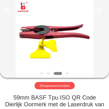
CO.,
LTD..
All
Rights
Reserved.
Developed
by
ECER
HUIS
PRODUCTEN
ONGEVEER
ONS
FABRIEKSREIS
Schapenoormerken
KWALITEITSCONTROLE
59mm BASF Tpu ISO QR Code
Dierlijk Oormerk met de Laserdruk van