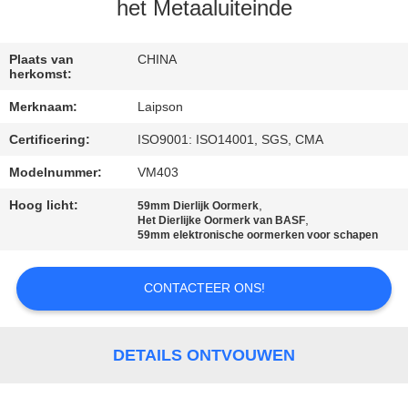
CONTACTEER
het Metaaluiteinde
ONS
Plaats van
CHINA
herkomst:
NIEUWS
Merknaam:
Laipson
Certificering:
ISO9001: ISO14001, SGS, CMA
VERZOEK
OM
Modelnummer:
VM403
EEN
Hoog licht:
,
59mm Dierlijk Oormerk
,
Het Dierlijke Oormerk van BASF
CITAAT
59mm elektronische oormerken voor schapen
CONTACTEER ONS!
SITEMAP
PRIVACY
DETAILS ONTVOUWEN
POLICY