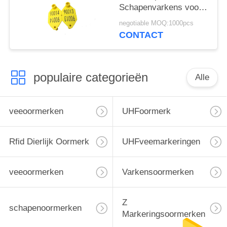
Schapenvarkens voor
het
negotiable MOQ:1000pcs
Goederenmanagement
CONTACT
van de Veeboerderij
populaire categorieën
Alle
veeoormerken
UHFoormerk
Rfid Dierlijk Oormerk
UHFveemarkeringen
veeoormerken
Varkensoormerken
Z
schapenoormerken
Markeringsoormerken