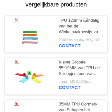
vergelijkbare producten
TPU 120mm Ééndelig
van het de
Winkelhaakbewijs van
Schapenoormerken de
10000pcs per day MOQ:1000pcs
Laseraantal/Streepjescoded
CONTACT
Kleine Grootte
55*19MM van TPU de
Streepjescode van
Schapenoormerken
bargain MOQ:1000pcs
voor Landbouwbedrijf
CONTACT
35MM TPU Oormerk
van Schapen het