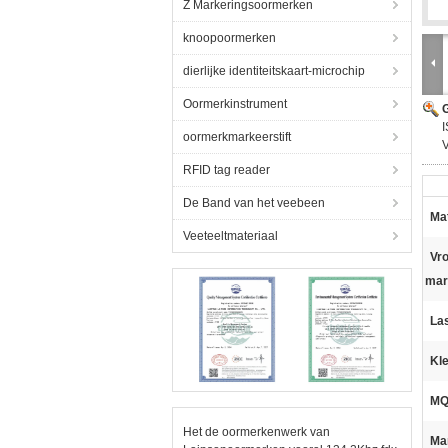
Z Markeringsoormerken
knoopoormerken
dierlijke identiteitskaart-microchip
Oormerkinstrument
G
I
oormerkmarkeerstift
RFID tag reader
De Band van het veebeen
Mat
Veeteeltmateriaal
Vro
mar
La
Kle
MQ
Het de oormerkenwerk van
Ma