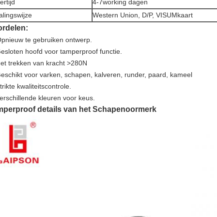
ertijd
4-7working dagen
alingswijze
Western Union, D/P, VISUMkaart
rdelen:
pnieuw te gebruiken ontwerp.
Gesloten hoofd voor tamperproof functie.
Het trekken van kracht >280N
Geschikt voor varken, schapen, kalveren, runder, paard, kameel
trikte kwaliteitscontrole.
Verschillende kleuren voor keus.
perproof details van het Schapenoormerk