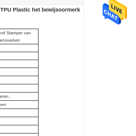
PU Plastic het bewijsoormerk
nd Stamper van
kensvarken
lveren…
even