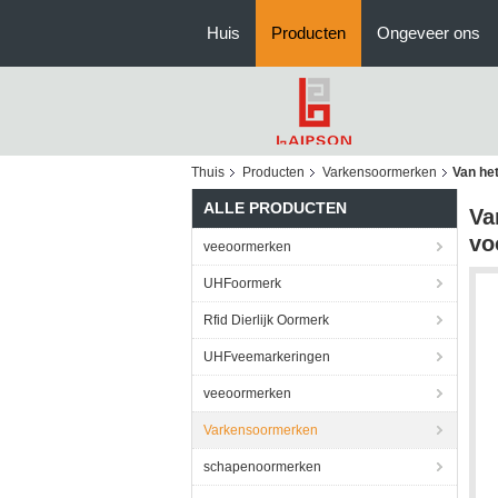
Huis
Producten
Ongeveer ons
Thuis
Producten
Varkensoormerken
Van he
ALLE PRODUCTEN
Va
vo
veeoormerken
UHFoormerk
Rfid Dierlijk Oormerk
UHFveemarkeringen
veeoormerken
Varkensoormerken
schapenoormerken