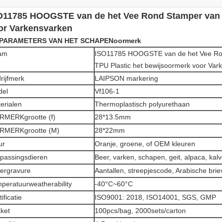
O11785 HOOGSTE van de het Vee Rond Stamper van T
or Varkensvarken
 PARAMETERS VAN HET SCHAPENoormerk
am
ISO11785 HOOGSTE van de het Vee Ro
TPU Plastic het bewijsoormerk voor Var
rijfmerk
LAIPSON markering
del
Vf106-1
erialen
Thermoplastisch polyurethaan
MERKgrootte (f)
28*13.5mm
RMERKgrootte (M)
28*22mm
ur
Oranje, groene, of OEM kleuren
passingsdieren
Beer, varken, schapen, geit, alpaca, ka
ergravure
Aantallen, streepjescode, Arabische bri
peratuurweatherability
-40°C~60°C
ificatie
ISO9001: 2018, ISO14001, SGS, GMP
ket
100pcs/bag, 2000sets/carton