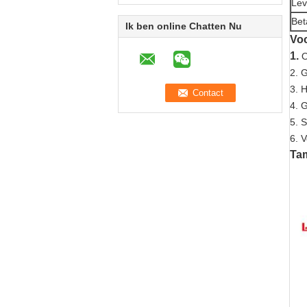
Lev
Bet
Ik ben online Chatten Nu
Voo
1.
O
2. 
3. 
4. 
5. S
6. 
Tam