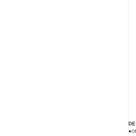
DE
●
OE