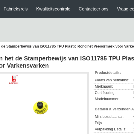
Fabrieksreis
Kwaliteitscontrole
Contacteer ons
Vraag ee
t de Stamperbewijs van ISO11785 TPU Plastic Rond het Veeoormerk voor Vark
n het de Stamperbewijs van ISO11785 TPU Plas
or Varkensvarken
Productdetails:
Plaats van herkomst:
Merknaam:
Certificering:
Modelnummer:
Betalen & Verzenden 
Min. bestelaantal:
Prijs:
Verpakking Details: