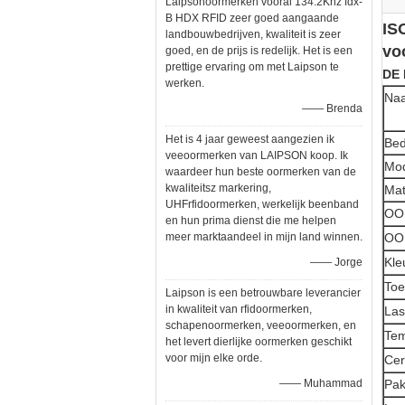
Laipsonoormerken vooral 134.2Khz fdx-
B HDX RFID zeer goed aangaande
IS
landbouwbedrijven, kwaliteit is zeer
vo
goed, en de prijs is redelijk. Het is een
prettige ervaring om met Laipson te
DE
werken.
Na
—— Brenda
Het is 4 jaar geweest aangezien ik
Bed
veeoormerken van LAIPSON koop. Ik
Mo
waardeer hun beste oormerken van de
kwaliteitsz markering,
Mat
UHFrfidoormerken, werkelijk beenband
OOR
en hun prima dienst die me helpen
meer marktaandeel in mijn land winnen.
OO
Kle
—— Jorge
Toe
Laipson is een betrouwbare leverancier
in kwaliteit van rfidoormerken,
Las
schapenoormerken, veeoormerken, en
Tem
het levert dierlijke oormerken geschikt
voor mijn elke orde.
Cert
—— Muhammad
Pak