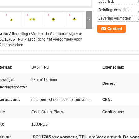
Levertijd:
Betalingscondities:
Levering vermogen:
Contact
rote Afbeelding :
Van het de Stamperbewijs van
SO11785 TPU Plastic Rond het Veeoormerk voor
Varkensvarken
eriaal:
BASF TPU
Eigenschap:
uwelijke
28mm*13.5mm
Dieren:
keringsgrootte:
sergravure:
embleem, streepjescode, brieven…
OEM:
ur:
Geel, Groen, Blauw
Certificaten:
Q:
1000PCS
ISO11785 veeoormerk
TPU om Veeoormerk
De var
rkeren:
,
,