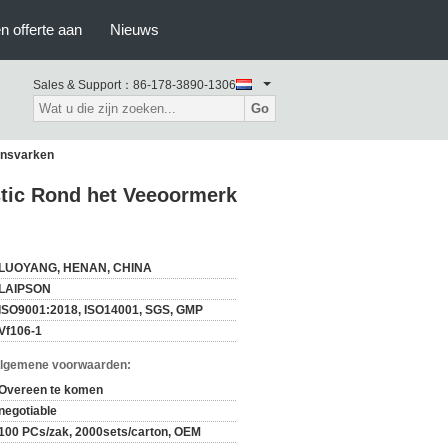
n offerte aan
Nieuws
Sales & Support：
86-178-3890-1306
Go
ensvarken
tic Rond het Veeoormerk
LUOYANG, HENAN, CHINA
LAIPSON
ISO9001:2018, ISO14001, SGS, GMP
Vf106-1
Algemene voorwaarden:
Overeen te komen
negotiable
100 PCs/zak, 2000sets/carton, OEM