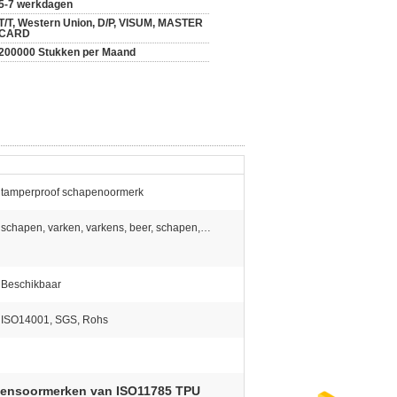
5-7 werkdagen
T/T, Western Union, D/P, VISUM, MASTER
CARD
200000 Stukken per Maand
tamperproof schapenoormerk
schapen, varken, varkens, beer, schapen,…
Beschikbaar
ISO14001, SGS, Rohs
kensoormerken van ISO11785 TPU