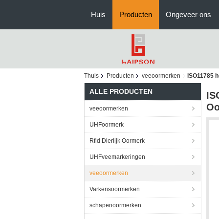
Huis
Producten
Ongeveer ons
Thuis
Producten
veeoormerken
ISO11785 h
ALLE PRODUCTEN
IS
Oo
veeoormerken
UHFoormerk
Rfid Dierlijk Oormerk
UHFveemarkeringen
veeoormerken
Varkensoormerken
schapenoormerken