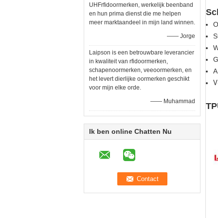
UHFrfidoormerken, werkelijk beenband
Sc
en hun prima dienst die me helpen
meer marktaandeel in mijn land winnen.
O
S
—— Jorge
W
Laipson is een betrouwbare leverancier
G
in kwaliteit van rfidoormerken,
schapenoormerken, veeoormerken, en
A
het levert dierlijke oormerken geschikt
V
voor mijn elke orde.
—— Muhammad
TP
Ik ben online Chatten Nu