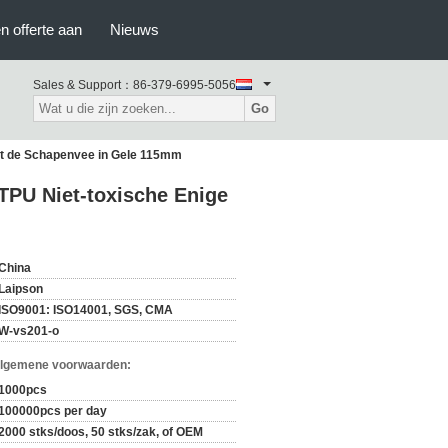
n offerte aan
Nieuws
Sales & Support：
86-379-6995-5056
Go
et de Schapenvee in Gele 115mm
TPU Niet-toxische Enige
China
Laipson
ISO9001: ISO14001, SGS, CMA
W-vs201-o
Algemene voorwaarden:
1000pcs
100000pcs per day
2000 stks/doos, 50 stks/zak, of OEM