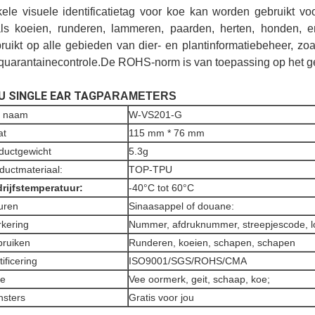
ele visuele identificatietag voor koe kan worden gebruikt vo
ls koeien, runderen, lammeren, paarden, herten, honden, 
ruikt op alle gebieden van dier- en plantinformatiebeheer, zo
quarantainecontrole.De ROHS-norm is van toepassing op het g
U SINGLE EAR TAG
PARAMETERS
p naam
W-VS201-G
at
115 mm * 76 mm
ductgewicht
5.3g
ductmateriaal:
TOP-TPU
rijfstemperatuur:
-40°C tot 60°C
uren
Sinaasappel of douane:
kering
Nummer, afdruknummer, streepjescode, l
ruiken
Runderen, koeien, schapen, schapen
tificering
ISO9001/SGS/ROHS/CMA
pe
Vee oormerk, geit, schaap, koe;
sters
Gratis voor jou