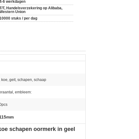
4-6 werkdagen
T/T, Handelsverzekering op Alibaba,
Western Union
10000 stuks / per dag
U
 koe, geit, schapen, schaap
eraantal, embleem:
0pcs
 115mm
koe schapen oormerk in geel