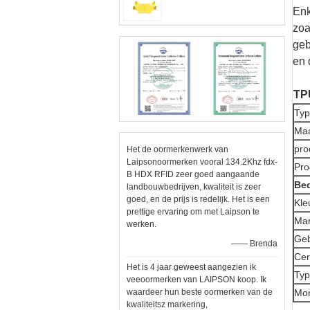
Enk
zoa
geb
en 
TP
Ty
Ma
pro
Het de oormerkenwerk van
Laipsonoormerken vooral 134.2Khz fdx-
Pro
B HDX RFID zeer goed aangaande
Bed
landbouwbedrijven, kwaliteit is zeer
goed, en de prijs is redelijk. Het is een
Kle
prettige ervaring om met Laipson te
Mar
werken.
Geb
—— Brenda
Cer
Het is 4 jaar geweest aangezien ik
Ty
veeoormerken van LAIPSON koop. Ik
waardeer hun beste oormerken van de
Mon
kwaliteitsz markering,