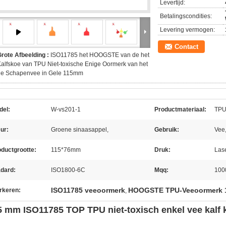
Levertijd:
Betalingscondities:
Levering vermogen:
Contact
rote Afbeelding :
ISO11785 het HOOGSTE van de het
alfskoe van TPU Niet-toxische Enige Oormerk van het
de Schapenvee in Gele 115mm
del:
W-vs201-1
Productmateriaal:
TP
ur:
Groene sinaasappel,
Gebruik:
Vee,
ductgrootte:
115*76mm
Druk:
Las
adard:
ISO1800-6C
Mqq:
100
ISO11785 veeoormerk
HOOGSTE TPU-Veeoormerk
rkeren:
,
5 mm ISO11785 TOP TPU niet-toxisch enkel vee kalf 