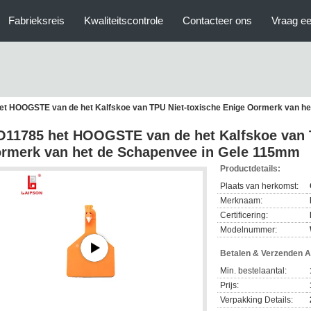
Fabrieksreis
Kwaliteitscontrole
Contacteer ons
Vraag ee
et HOOGSTE van de het Kalfskoe van TPU Niet-toxische Enige Oormerk van h
O11785 het HOOGSTE van de het Kalfskoe van 
rmerk van het de Schapenvee in Gele 115mm
Productdetails:
Plaats van herkomst:
Merknaam:
Certificering:
Modelnummer:
Betalen & Verzenden 
Min. bestelaantal:
Prijs:
Verpakking Details: