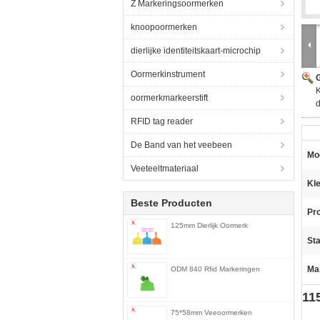
Z Markeringsoormerken
knoopoormerken
dierlijke identiteitskaart-microchip
Oormerkinstrument
G
K
oormerkmarkeerstift
RFID tag reader
De Band van het veebeen
Mo
Veeteeltmateriaal
Kle
Beste Producten
Pro
125mm Dierlijk Oormerk
St
Ma
ODM 840 Rfid Markeringen
11
75*58mm Veeoormerken