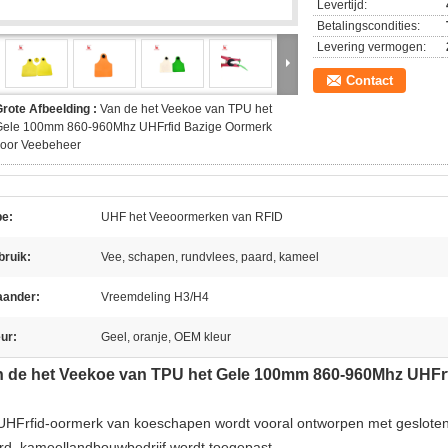
Levertijd:
Betalingscondities:
Levering vermogen:
Contact
rote Afbeelding :
Van de het Veekoe van TPU het
Gele 100mm 860-960Mhz UHFrfid Bazige Oormerk
voor Veebeheer
pe:
UHF het Veeoormerken van RFID
bruik:
Vee, schapen, rundvlees, paard, kameel
aander:
Vreemdeling H3/H4
ur:
Geel, oranje, OEM kleur
 de het Veekoe van TPU het Gele 100mm 860-960Mhz UHFr
 UHFrfid-oormerk van koeschapen wordt vooral ontworpen met gesloten d
rd, kameellandbouwbedrijf wordt toegepast…