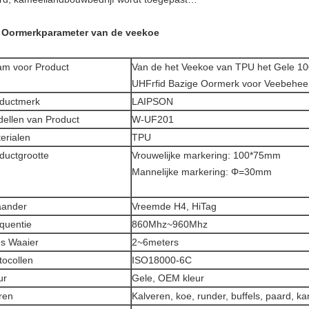
 Oormerkparameter van de veekoe
m voor Product
Van de het Veekoe van TPU het Gele 
UHFrfid Bazige Oormerk voor Veebehee
ductmerk
LAIPSON
ellen van Product
W-UF201
erialen
TPU
ductgrootte
Vrouwelijke markering: 100*75mm
Mannelijke markering: Φ=30mm
aander
Vreemde H4, HiTag
quentie
860Mhz~960Mhz
s Waaier
2~6meters
tocollen
ISO18000-6C
ur
Gele, OEM kleur
ren
Kalveren, koe, runder, buffels, paard, k