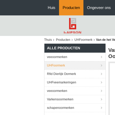
Huis
Producten
Ongeveer ons
Thuis
Producten
UHFoormerk
Van de het 
ALLE PRODUCTEN
Va
Oo
veeoormerken
UHFoormerk
Rfid Dierlijk Oormerk
UHFveemarkeringen
veeoormerken
Varkensoormerken
schapenoormerken