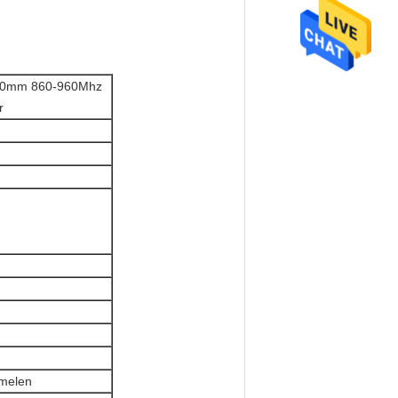
100mm 860-960Mhz
r
amelen