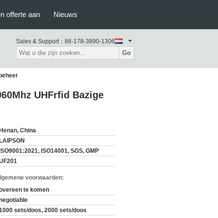
n offerte aan
Nieuws
Sales & Support：
86-178-3890-1306
Go
beheer
960Mhz UHFrfid Bazige
Henan, China
LAIPSON
ISO9001:2021, ISO14001, SGS, GMP
UF201
Algemene voorwaarden:
overeen te komen
negotiable
1000 sets/doos, 2000 sets/doos