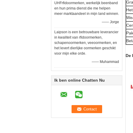
Gra
UHFrfidoormerken, werkelijk beenband
en hun prima dienst die me helpen
Het
meer marktaandeel in mijn land winnen.
Wea
—— Jorge
Cert
Laipson is een betrouwbare leverancier
Pak
in kwaliteit van rfidoormerken,
Bet
schapenoormerken, veeoormerken, en
het levert dierlijke oormerken geschikt
voor mijn elke orde.
De 
—— Muhammad
Ik ben online Chatten Nu