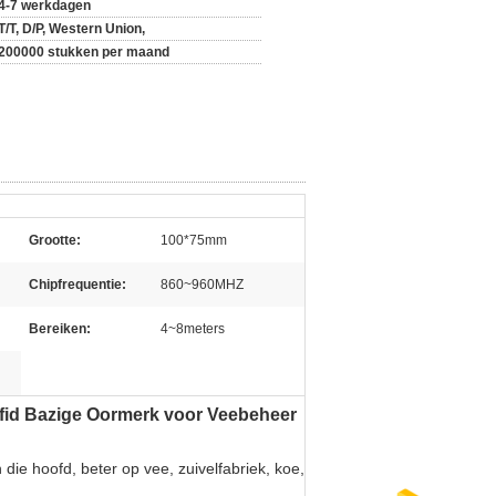
4-7 werkdagen
T/T, D/P, Western Union,
200000 stukken per maand
Grootte:
100*75mm
Chipfrequentie:
860~960MHZ
Bereiken:
4~8meters
fid Bazige Oormerk voor Veebeheer
ie hoofd, beter op vee, zuivelfabriek, koe,