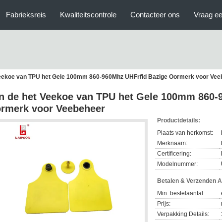
Fabrieksreis
Kwaliteitscontrole
Contacteer ons
Vraag ee
Veekoe van TPU het Gele 100mm 860-960Mhz UHFrfid Bazige Oormerk voor Vee
n de het Veekoe van TPU het Gele 100mm 860-
rmerk voor Veebeheer
Productdetails:
Plaats van herkomst:
Merknaam:
Certificering:
Modelnummer:
Betalen & Verzenden 
Min. bestelaantal:
Prijs:
Verpakking Details: