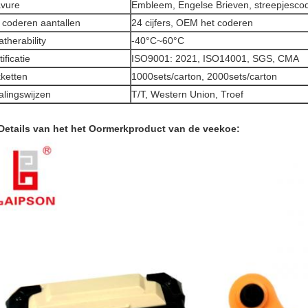
vure
Embleem, Engelse Brieven, streepjesco
 coderen aantallen
24 cijfers, OEM het coderen
therability
-40°C~60°C
ificatie
ISO9001: 2021, ISO14001, SGS, CMA
ketten
1000sets/carton, 2000sets/carton
alingswijzen
T/T, Western Union, Troef
Details van het het Oormerkproduct van de veekoe: