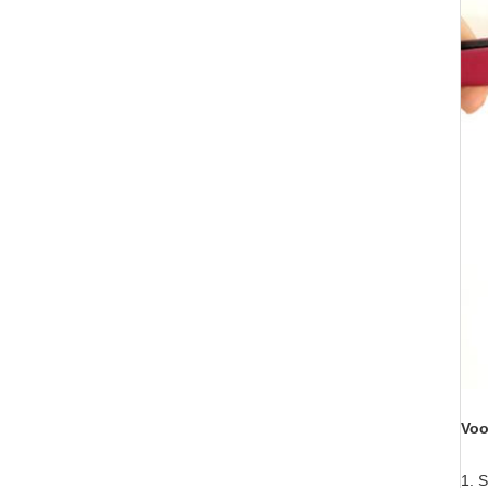
Voo
1.
S