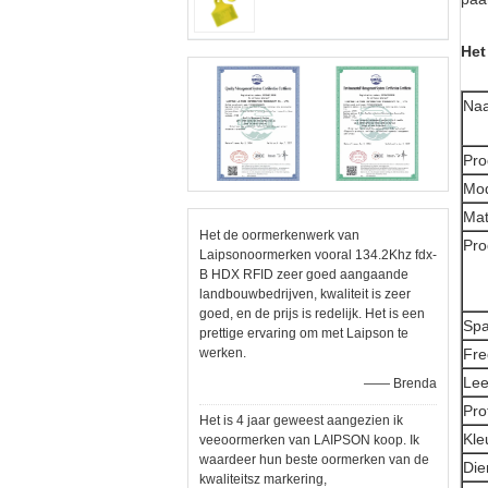
Het
Naa
Pro
Mod
Mat
Het de oormerkenwerk van
Pro
Laipsonoormerken vooral 134.2Khz fdx-
B HDX RFID zeer goed aangaande
landbouwbedrijven, kwaliteit is zeer
goed, en de prijs is redelijk. Het is een
Sp
prettige ervaring om met Laipson te
werken.
Fre
Lee
—— Brenda
Pro
Het is 4 jaar geweest aangezien ik
Kle
veeoormerken van LAIPSON koop. Ik
waardeer hun beste oormerken van de
Die
kwaliteitsz markering,