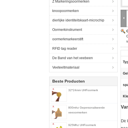
Z Markeringsoormerken
knoopoormerken
dierlijke identiteitskaart-microchip
Oormerkinstrument
G
oormerkmarkeerstift
RFID tag reader
De Band van het veebeen
Ty
Veeteeltmateriaal
Ge
Beste Producten
sp
32*24mm UHFoormerk
Kle
Van
800mhz Gepersonaliseerde
veeoormerken
Dit
925Mhz UHFoormerk
paa