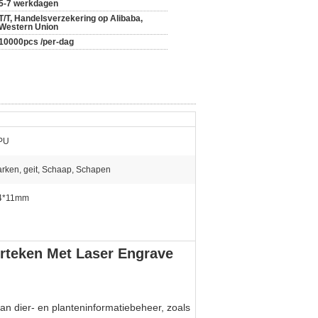
5-7 werkdagen
T/T, Handelsverzekering op Alibaba,
Western Union
10000pcs /per-dag
PU
arken, geit, Schaap, Schapen
4*11mm
rteken Met Laser Engrave
an dier- en planteninformatiebeheer, zoals