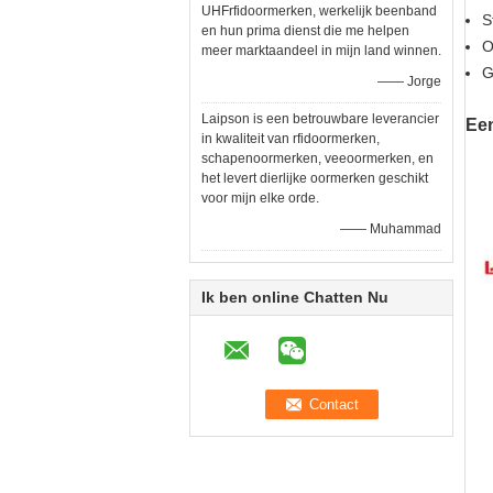
UHFrfidoormerken, werkelijk beenband
S
en hun prima dienst die me helpen
O
meer marktaandeel in mijn land winnen.
G
—— Jorge
Laipson is een betrouwbare leverancier
Ee
in kwaliteit van rfidoormerken,
schapenoormerken, veeoormerken, en
het levert dierlijke oormerken geschikt
voor mijn elke orde.
—— Muhammad
Ik ben online Chatten Nu