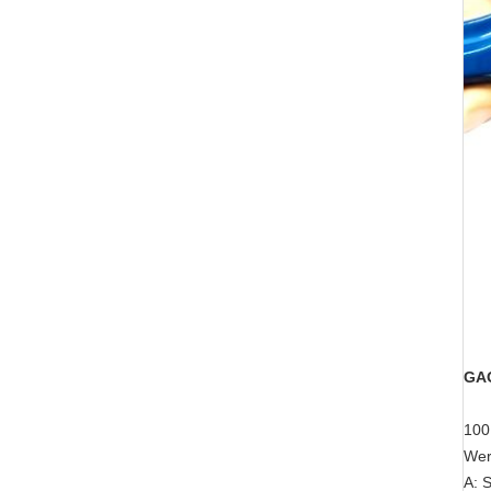
GA
100
Wer
A: 