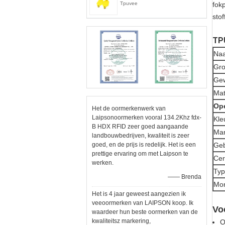
Tpuvee
fok
sto
TPU
Naa
Gro
Gew
Mat
Ope
Het de oormerkenwerk van
Laipsonoormerken vooral 134.2Khz fdx-
Kle
B HDX RFID zeer goed aangaande
Mar
landbouwbedrijven, kwaliteit is zeer
goed, en de prijs is redelijk. Het is een
Geb
prettige ervaring om met Laipson te
Cer
werken.
Ty
—— Brenda
Mon
Het is 4 jaar geweest aangezien ik
veeoormerken van LAIPSON koop. Ik
Vo
waardeer hun beste oormerken van de
kwaliteitsz markering,
O