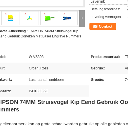
Levertijd:
Betalingscondities:
Levering vermogen:
Contact
rote Afbeelding :
LAIPSON 74MM Struisvogel Kip
Eend Gebruik Oorteken Met Laser Engrave Nummers
del:
W-VS303
Productmateriaal:
T
ur:
Groen, Roze
Gebruik:
V
ukwerk:
Laseraantal, embleem
Grootte:
7
adaard:
ISO1800-6C
IPSON 74MM Struisvogel Kip Eend Gebruik Oo
ummers
 geitenoormerk kan op grote schaal worden gebruikt op alle gebieden v