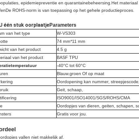
populaties, epidemiepreventie en quarantainebeheersing.Het materiaal van
ffenDe ROHS-norm is van toepassing op het gehele productieproces.
 één stuk oorplaatje
Parameters
m van het type
W-VS303
otte
74 mm*11 mm
icht van het product
4.5 g
eriaal van het product
BASF TPU
ratietemperatuur
-40°C tot 60°C
uren
Blauw.groen Of op maat
kering
Oordopening kan nummer, streepjescode
ruik
Geit, schaap,
tificering
ISO9001/ISO14001/SGS/ROHS/CMA
pe
Oordopjes van dieren, geiten, schapen, 
sters
Gratis voor jou.
ordeel
ordopjes vallen niet makkelijk af.