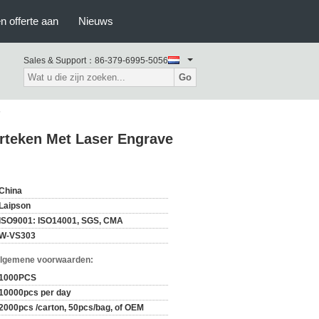
n offerte aan
Nieuws
Sales & Support：
86-379-6995-5056
Go
s
rteken Met Laser Engrave
China
Laipson
ISO9001: ISO14001, SGS, CMA
W-VS303
Algemene voorwaarden:
1000PCS
10000pcs per day
2000pcs /carton, 50pcs/bag, of OEM