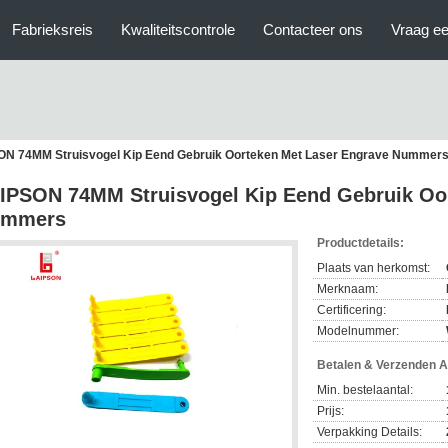
Fabrieksreis
Kwaliteitscontrole
Contacteer ons
Vraag ee
ON 74MM Struisvogel Kip Eend Gebruik Oorteken Met Laser Engrave Nummer
IPSON 74MM Struisvogel Kip Eend Gebruik Oo
ummers
Productdetails:
Plaats van herkomst:
Merknaam:
Certificering:
Modelnummer:
Betalen & Verzenden 
Min. bestelaantal:
Prijs:
Verpakking Details: