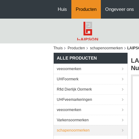
Huis
Producten
Ongeveer ons
Thuis
Producten
schapenoormerken
LAIPS
ALLE PRODUCTEN
LA
N
veeoormerken
UHFoormerk
Rfid Dierlijk Oormerk
UHFveemarkeringen
veeoormerken
Varkensoormerken
schapenoormerken