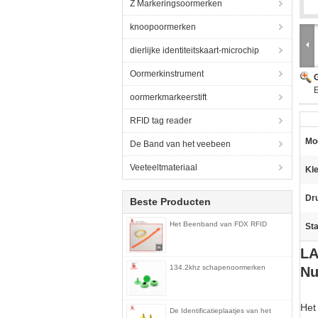
Z Markeringsoormerken
knoopoormerken
dierlijke identiteitskaart-microchip
Oormerkinstrument
G
oormerkmarkeerstift
RFID tag reader
Mo
De Band van het veebeen
Veeteeltmateriaal
Kle
Dr
Beste Producten
Het Beenband van FDX RFID
St
LA
134.2khz schapenoormerken
N
Het
De Identificatieplaatjes van het