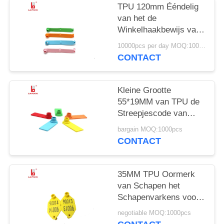
TPU 120mm Ééndelig
van het de
Winkelhaakbewijs van
Schapenoormerken de
10000pcs per day MOQ:1000pcs
Laseraantal/Streepjescoded
CONTACT
Kleine Grootte
55*19MM van TPU de
Streepjescode van
Schapenoormerken
bargain MOQ:1000pcs
voor Landbouwbedrijf
CONTACT
35MM TPU Oormerk
van Schapen het
Schapenvarkens voor
het
negotiable MOQ:1000pcs
Goederenmanagement