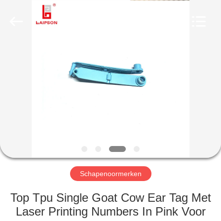
CO.,
LTD..
All
Rights
Reserved.
Developed
by
ECER
HUIS
PRODUCTEN
ONGEVEER
ONS
FABRIEKSREIS
Schapenoormerken
KWALITEITSCONTROLE
Top Tpu Single Goat Cow Ear Tag Met
Laser Printing Numbers In Pink Voor