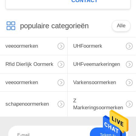
CONTACT
van de Veeboerderij
populaire categorieën
Alle
veeoormerken
UHFoormerk
Rfid Dierlijk Oormerk
UHFveemarkeringen
veeoormerken
Varkensoormerken
Z
schapenoormerken
Markeringsoormerken
Teken in