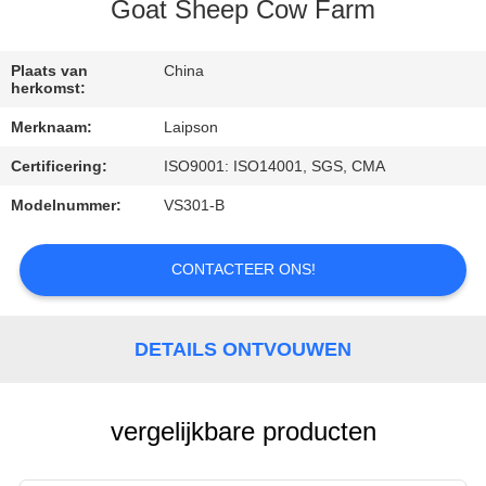
CONTACTEER
Goat Sheep Cow Farm
ONS
Plaats van
China
herkomst:
NIEUWS
Merknaam:
Laipson
Certificering:
ISO9001: ISO14001, SGS, CMA
VERZOEK
OM
Modelnummer:
VS301-B
EEN
CONTACTEER ONS!
CITAAT
SITEMAP
DETAILS ONTVOUWEN
PRIVACY
vergelijkbare producten
POLICY