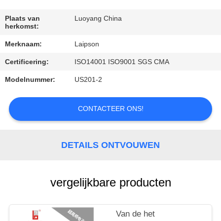
CONTACTEER
ONS
Plaats van
Luoyang China
herkomst:
Merknaam:
Laipson
NIEUWS
Certificering:
ISO14001 ISO9001 SGS CMA
VERZOEK
Modelnummer:
US201-2
OM
CONTACTEER ONS!
EEN
CITAAT
DETAILS ONTVOUWEN
SITEMAP
vergelijkbare producten
PRIVACY
POLICY
Van de het