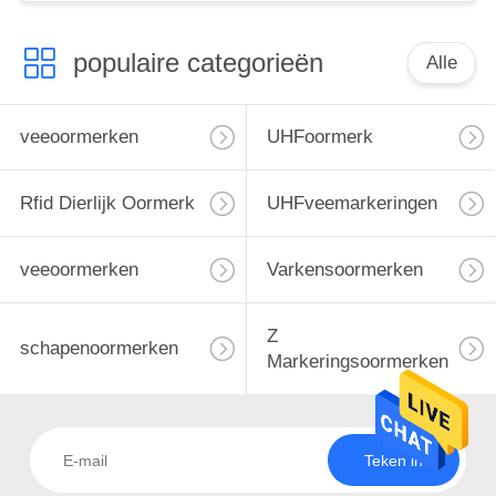
populaire categorieën
Alle
veeoormerken
UHFoormerk
Rfid Dierlijk Oormerk
UHFveemarkeringen
veeoormerken
Varkensoormerken
Z
schapenoormerken
Markeringsoormerken
Teken in