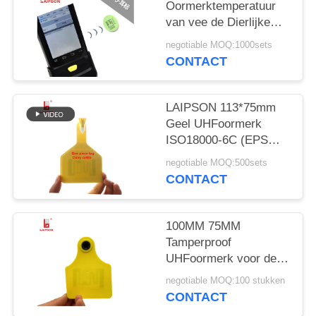
Oormerktemperatuur
van vee de Dierlijke
Schapen UHFdruk van
negotiable MOQ:1000sets
de de Weerstandslaser
CONTACT
LAIPSON 113*75mm
Geel UHFoormerk
ISO18000-6C (EPS
GEN2)
negotiable MOQ:500sets
CONTACT
100MM 75MM
Tamperproof
UHFoormerk voor de
Identificatie van de
negotiable MOQ:100 stukken
Veegroep
CONTACT