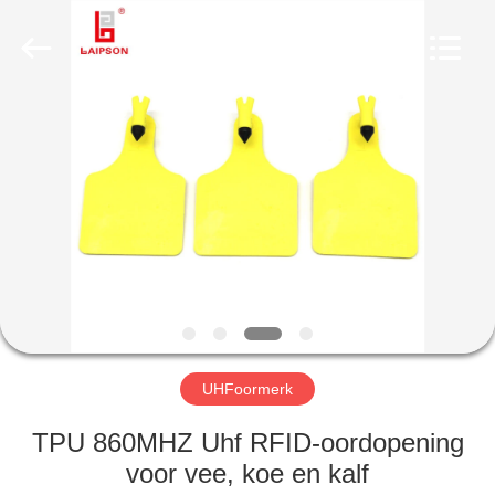
CO.,
LTD..
All
Rights
Reserved.
Developed
by
ECER
HUIS
PRODUCTEN
ONGEVEER
ONS
FABRIEKSREIS
UHFoormerk
KWALITEITSCONTROLE
TPU 860MHZ Uhf RFID-oordopening
voor vee, koe en kalf