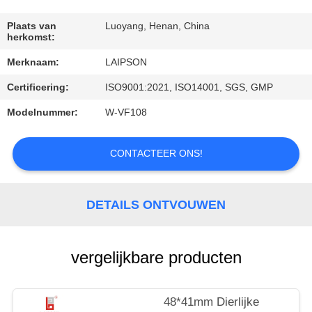
CONTACTEER
ONS
Plaats van
Luoyang, Henan, China
herkomst:
Merknaam:
LAIPSON
NIEUWS
Certificering:
ISO9001:2021, ISO14001, SGS, GMP
VERZOEK
Modelnummer:
W-VF108
OM
CONTACTEER ONS!
EEN
CITAAT
DETAILS ONTVOUWEN
SITEMAP
vergelijkbare producten
PRIVACY
POLICY
48*41mm Dierlijke