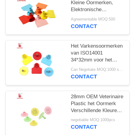
Kleine Oormerken,
Elektronische
Markering 5 van RFID
Agreementable MOQ:500
Beschikbare Kleuren
CONTACT
Het Varkensoormerken
van ISO14001
34*32mm voor het
Beheer van de
Can Negotiate MOQ:1000 stukken
Veeboerderij
CONTACT
28mm OEM Veterinaire
Plastic het Oormerk
Verschillende Kleuren
van Varkensvarkens
negotiable MOQ:1000pcs
voor Landbouwbedrijf
CONTACT