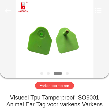
CO.,
LTD..
All
Rights
Reserved.
Developed
by
ECER
HUIS
PRODUCTEN
ONGEVEER
ONS
FABRIEKSREIS
Varkensoormerken
KWALITEITSCONTROLE
Visueel Tpu Tamperproof ISO9001
Animal Ear Tag voor varkens Varkens