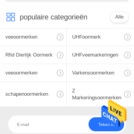
populaire categorieën
Alle
veeoormerken
UHFoormerk
Rfid Dierlijk Oormerk
UHFveemarkeringen
veeoormerken
Varkensoormerken
Z
schapenoormerken
Markeringsoormerken
Teken in