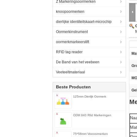
Z Markeringsoormerken
knoopoormerken
dierlijke identiteitskaart-microchip
G
Oormerkinstrument
oormerkmarkeerstift
RFID tag reader
Mat
De Band van het veebeen
Gro
Veeteeltmateriaal
MO
Beste Producten
Geb
125mm Dierlijk Oormerk
Me
ODM 840 Rfid Markeringen
Na
Mat
75*58mm Veeoormerken
Gro