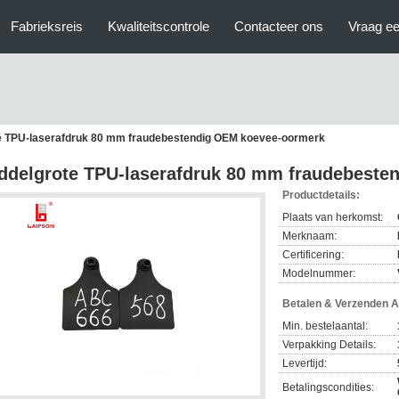
Fabrieksreis
Kwaliteitscontrole
Contacteer ons
Vraag ee
e TPU-laserafdruk 80 mm fraudebestendig OEM koevee-oormerk
ddelgrote TPU-laserafdruk 80 mm fraudebest
Productdetails:
Plaats van herkomst:
Merknaam:
Certificering:
Modelnummer:
Betalen & Verzenden 
Min. bestelaantal:
Verpakking Details:
Levertijd:
Betalingscondities: