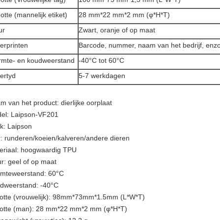
otte (mannelijk etiket)
28 mm*22 mm*2 mm (φ*H*T)
ur
Zwart, oranje of op maat
erprinten
Barcode, nummer, naam van het bedrijf, enzo
mte- en koudweerstand
-40°C tot 60°C
ertyd
5-7 werkdagen
m van het product: dierlijke oorplaat
el: Laipson-VF201
k: Laipson
r: runderen/koeien/kalveren/andere dieren
eriaal: hoogwaardig TPU
ur: geel of op maat
mteweerstand: 60°C
dweerstand: -40°C
otte (vrouwelijk): 98mm*73mm*1.5mm (L*W*T)
otte (man): 28 mm*22 mm*2 mm (φ*H*T)