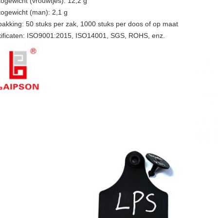
togewicht (vrouwtjes): 12,2 g
togewicht (man): 2,1 g
pakking: 50 stuks per zak, 1000 stuks per doos of op maat
tificaten: ISO9001:2015, ISO14001, SGS, ROHS, enz.