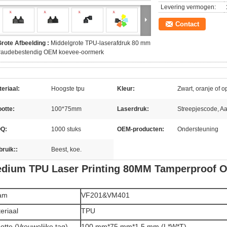
Levering vermogen:
Contact
rote Afbeelding :
Middelgrote TPU-laserafdruk 80 mm
fraudebestendig OEM koevee-oormerk
eriaal:
Hoogste tpu
Kleur:
Zwart, oranje of 
otte:
100*75mm
Laserdruk:
Streepjescode, Aa
Q:
1000 stuks
OEM-producten:
Ondersteuning
ruik::
Beest, koe.
dium TPU Laser Printing 80MM Tamperproof O
am
VF201&VM401
eriaal
TPU
otte (Vrouwelijke tag)
100 mm*75 mm*1,5 mm (L*W*T)