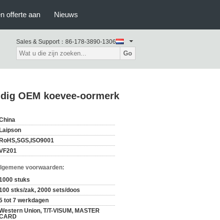
n offerte aan
Nieuws
Sales & Support：
86-178-3890-1306
Go
endig OEM koevee-oormerk
China
Laipson
RoHS,SGS,ISO9001
VF201
Algemene voorwaarden:
1000 stuks
100 stks/zak, 2000 sets/doos
5 tot 7 werkdagen
Western Union, T/T-VISUM, MASTER
CARD