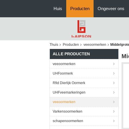
Huis
Producten
Ongeveer ons
Thuis
Producten
veeoormerken
Middelgrot
ALLE PRODUCTEN
Mi
veeoormerken
UHFoormerk
Rfid Dierlijk Oormerk
UHFveemarkeringen
veeoormerken
Varkensoormerken
schapenoormerken