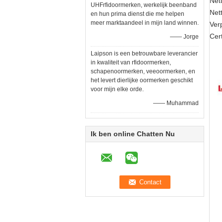
Net
UHFrfidoormerken, werkelijk beenband
Net
en hun prima dienst die me helpen
meer marktaandeel in mijn land winnen.
Ver
Cer
—— Jorge
Laipson is een betrouwbare leverancier
in kwaliteit van rfidoormerken,
schapenoormerken, veeoormerken, en
het levert dierlijke oormerken geschikt
voor mijn elke orde.
—— Muhammad
Ik ben online Chatten Nu