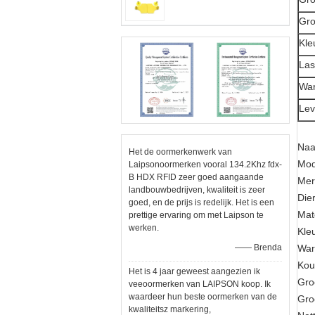
Gro
Kle
Las
War
Lev
Naa
Het de oormerkenwerk van
Mod
Laipsonoormerken vooral 134.2Khz fdx-
B HDX RFID zeer goed aangaande
Mer
landbouwbedrijven, kwaliteit is zeer
Die
goed, en de prijs is redelijk. Het is een
Mat
prettige ervaring om met Laipson te
werken.
Kle
—— Brenda
War
Kou
Het is 4 jaar geweest aangezien ik
Gro
veeoormerken van LAIPSON koop. Ik
waardeer hun beste oormerken van de
Gro
kwaliteitsz markering,