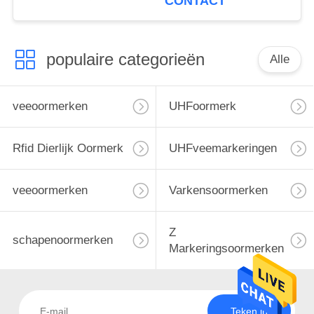
CONTACT
van de Veeboerderij
populaire categorieën
Alle
veeoormerken
UHFoormerk
Rfid Dierlijk Oormerk
UHFveemarkeringen
veeoormerken
Varkensoormerken
Z
schapenoormerken
Markeringsoormerken
Teken in