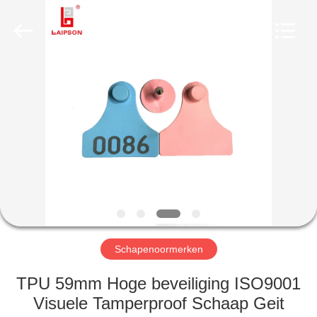
CO.,
LTD..
All
Rights
Reserved.
Developed
by
ECER
HUIS
PRODUCTEN
ONGEVEER
ONS
FABRIEKSREIS
Schapenoormerken
KWALITEITSCONTROLE
TPU 59mm Hoge beveiliging ISO9001
Visuele Tamperproof Schaap Geit