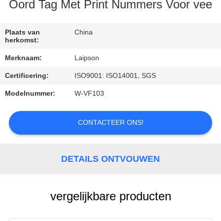
CONTACTEER
Oord Tag Met Print Nummers Voor vee
ONS
Plaats van
China
herkomst:
NIEUWS
Merknaam:
Laipson
Certificering:
ISO9001: ISO14001, SGS
VERZOEK
OM
Modelnummer:
W-VF103
EEN
CONTACTEER ONS!
CITAAT
SITEMAP
DETAILS ONTVOUWEN
PRIVACY
vergelijkbare producten
POLICY