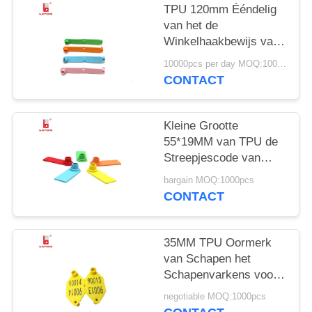
TPU 120mm Ééndelig
van het de
Winkelhaakbewijs van
Schapenoormerken de
10000pcs per day MOQ:1000pcs
Laseraantal/Streepjescoded
CONTACT
Kleine Grootte
55*19MM van TPU de
Streepjescode van
Schapenoormerken
bargain MOQ:1000pcs
voor Landbouwbedrijf
CONTACT
35MM TPU Oormerk
van Schapen het
Schapenvarkens voor
het
negotiable MOQ:1000pcs
Goederenmanagement