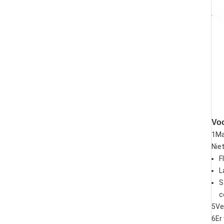
Voo
1Ma
Niet
F
L
S
c
5Ve
6Er