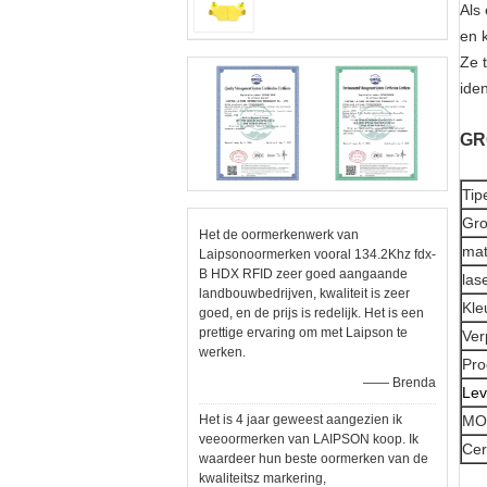
Als 
en 
Ze 
iden
GR
Tip
Gro
Het de oormerkenwerk van
mat
Laipsonoormerken vooral 134.2Khz fdx-
B HDX RFID zeer goed aangaande
las
landbouwbedrijven, kwaliteit is zeer
Kle
goed, en de prijs is redelijk. Het is een
prettige ervaring om met Laipson te
Ver
werken.
Pro
—— Brenda
Lev
Het is 4 jaar geweest aangezien ik
MO
veeoormerken van LAIPSON koop. Ik
Cert
waardeer hun beste oormerken van de
kwaliteitsz markering,