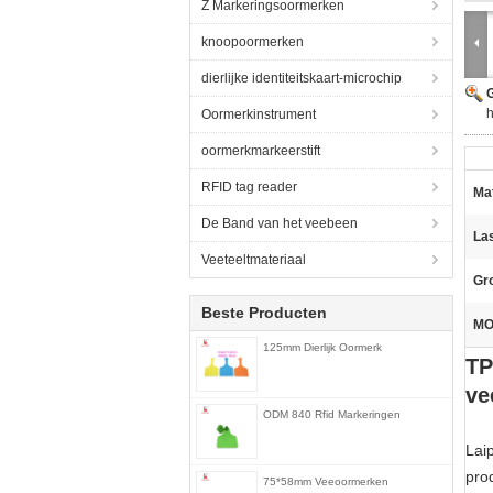
Z Markeringsoormerken
knoopoormerken
dierlijke identiteitskaart-microchip
G
h
Oormerkinstrument
oormerkmarkeerstift
RFID tag reader
Mat
De Band van het veebeen
Las
Veeteeltmateriaal
Gro
Beste Producten
MO
125mm Dierlijk Oormerk
TP
ve
ODM 840 Rfid Markeringen
Lai
pro
75*58mm Veeoormerken