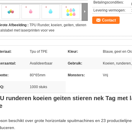
Betalingscondities:
Levering vermogen:
Contact
rote Afbeelding :
TPU Runder, koeien, geiten, stieren
alslabel met laserprinten voor vee
eriaal:
Tpu of TPE
Kleur:
Blauw, geel en Or
eraantal:
Avalideerbaar
Gebruik:
Koeien, runderen,
otte:
80*65mm
Monsters:
Vrij
Q:
1000 stuks
U runderen koeien geiten stieren nek Tag met
e
pson beschikt over grote horizontale spuitmachines en 23 productielijn
duceren.