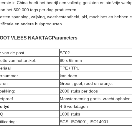
eerste in China heeft het bedrijf een volledig gesloten en stofvrije werk
kan het 300.000 tags per dag produceren.
testen spanning, wrijving, weerbestandheid, pH, machines en hebben een
tificatie en andere hulpproducten .
OOT VLEES NAAKTAG
Parameters
e van de post
SF02
otte van het artikel:
80 x 65 mm
eriaal
TPE / TPU
ernummer
kan doen
uren
Groen, geel, rood en oranje.
pakking:
2000 stuks per doos
efproef
Monsterneming gratis, vracht ophalen
ertyd
4-6 werkdagen
Q
1000 stuks
ificering:
SGS, ISO9001, ISO14001