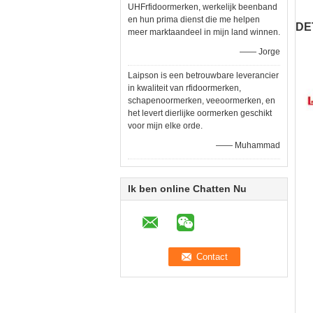
UHFrfidoormerken, werkelijk beenband
en hun prima dienst die me helpen
DE
meer marktaandeel in mijn land winnen.
—— Jorge
Laipson is een betrouwbare leverancier
in kwaliteit van rfidoormerken,
schapenoormerken, veeoormerken, en
het levert dierlijke oormerken geschikt
voor mijn elke orde.
—— Muhammad
Ik ben online Chatten Nu