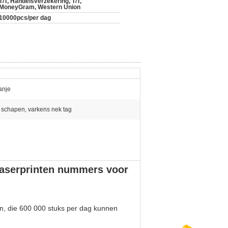
T/T, Handelsverzekering, T/T,
MoneyGram, Western Union
10000pcs/per dag
anje
 schapen, varkens nek tag
 laserprinten nummers voor
en, die 600 000 stuks per dag kunnen