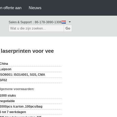
n offerte aan
Nieuws
Sales & Support：
86-178-3890-1306
Go
 laserprinten voor vee
China
Laipson
ISO9001: ISO14001, SGS, CMA
SF02
Algemene voorwaarden:
1000 stuks
negotiable
2000pcs /carton .100pcs/bag
5 tot 7 werkdagen