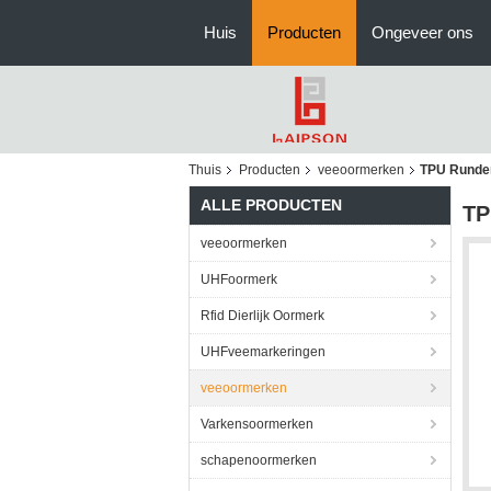
Huis
Producten
Ongeveer ons
Thuis
Producten
veeoormerken
TPU Runder,
ALLE PRODUCTEN
TP
veeoormerken
UHFoormerk
Rfid Dierlijk Oormerk
UHFveemarkeringen
veeoormerken
Varkensoormerken
schapenoormerken