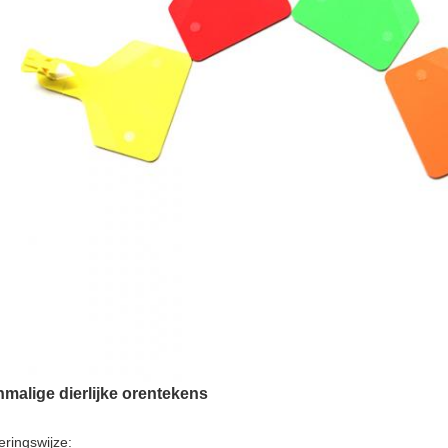
malige dierlijke orentekens
eringswijze: