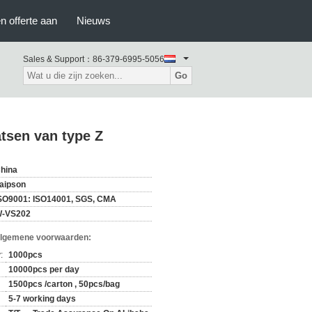
n offerte aan
Nieuws
Sales & Support：
86-379-6995-5056
Go
tsen van type Z
hina
aipson
SO9001: ISO14001, SGS, CMA
-VS202
Algemene voorwaarden:
:
1000pcs
10000pcs per day
1500pcs /carton , 50pcs/bag
5-7 working days