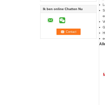
L
Ik ben online Chatten Nu
S
e
V
G
H
e
All