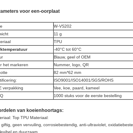
ameters voor een-oorplaat
pe
W-VS202
icht
11 g
eriaal
TPU
ktemperatuur
-
40°C tot 60°C
ur
Blauw, geel of OEM
r het markeren
Nummer, logo, QR
otte
82 mm*62 mm
ificering:
ISO9001/ISO14001/SGS/ROHS
 verpakking
Vee, koe, paard, kameel
Q
1000 stuks voor de eerste bestelling
rdelen van koeienhoortags:
eriaal: Top TPU Materiaal:
 giftig, geen vervuiling, corrosiebestendig, anti-ultraviolet, oxidatiebe
lexibel en duurzaam.