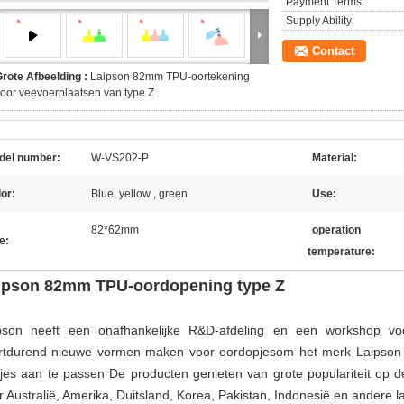
Payment Terms:
Supply Ability:
Contact
rote Afbeelding :
Laipson 82mm TPU-oortekening
oor veevoerplaatsen van type Z
del number:
W-VS202-P
Material:
or:
Blue, yellow , green
Use:
82*62mm
operation
e:
temperature:
ipson 82mm TPU-oordopening type Z
pson heeft een onafhankelijke R&D-afdeling en een workshop voo
rtdurend nieuwe vormen maken voor oordopjes
om het merk Laipson 
tjes aan te passen
De producten genieten van grote populariteit op 
r Australië, Amerika, Duitsland, Korea, Pakistan, Indonesië en andere l