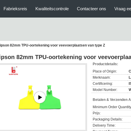
Fabrieksreis
Kwaliteitscontrole
Contacteer ons
Vraag ee
ipson 82mm TPU-oortekening voor veevoerplaatsen van type Z
ipson 82mm TPU-oortekening voor veevoerplaa
Productdetails:
Place of Origin:
C
Merknaam:
L
Certificering:
I
Model Number:
W
Betalen & Verzenden 
Minimum Order Quantity
Prijs:
Packaging Details:
Delivery Time: