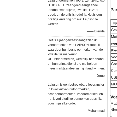
Laipsonoormerken vooral 134.2Khz fdx-
B HDX RFID zeer goed aangaande
Par
landbouwbedrijven, kwaliteit is zeer
goed, en de prijs is redelijk. Het is een
prettige ervaring om met Laipson te
Ty
werken.
Gew
—— Brenda
Mat
Het is 4 jaar geweest aangezien ik
wer
veeoormerken van LAIPSON koop. Ik
waardeer hun beste oormerken van de
Kle
kwaliteitsz markering,
Voo
UHFrfidoormerken, werkelijk beenband
Gro
en hun prima dienst die me helpen
meer marktaandeel in mijn land winnen.
Cert
—— Jorge
USE
MO
Laipson is een betrouwbare leverancier
in kwaliteit van rfidoormerken,
schapenoormerken, veeoormerken, en
Voo
het levert dierlijke oormerken geschikt
Mat
voor mijn elke orde.
Niet
—— Muhammad
F