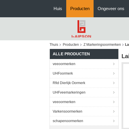
Huis
Producten
Ongeveer ons
Thuis
Producten
Z Markeringsoormerken
La
ALLE PRODUCTEN
La
veeoormerken
UHFoormerk
Rfid Dierlijk Oormerk
UHFveemarkeringen
veeoormerken
Varkensoormerken
schapenoormerken