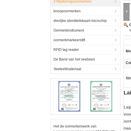
Z Markeringsoormerken
knoopoormerken
dierlijke identiteitskaart-microchip
G
v
Oormerkinstrument
oormerkmarkeerstift
RFID tag reader
Mo
De Band van het veebeen
Col
Veeteeltmateriaal
Siz
La
Lai
voo
oor
Het de oormerkenwerk van
naa