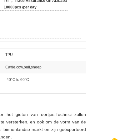
T/T ， Trade Assurance On ALibaba
10000pcs /per day
TPU
Cattle,cow,bull,sheep
-40°C to 60°C
r het gieten van oortjes.
Technici zullen
te versterken, en ook om de vorm van de
de binnenlandse markt en zijn geëxporteerd
anden.