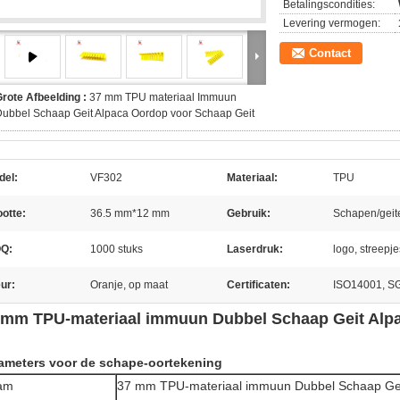
Betalingscondities:
Levering vermogen:
Contact
rote Afbeelding :
37 mm TPU materiaal Immuun
ubbel Schaap Geit Alpaca Oordop voor Schaap Geit
del:
VF302
Materiaal:
TPU
otte:
36.5 mm*12 mm
Gebruik:
Schapen/geit
Q:
1000 stuks
Laserdruk:
logo, streepj
ur:
Oranje, op maat
Certificaten:
ISO14001, S
 mm TPU-materiaal immuun Dubbel Schaap Geit Alpa
ameters voor de schape-oortekening
am
37 mm TPU-materiaal immuun Dubbel Schaap Geit