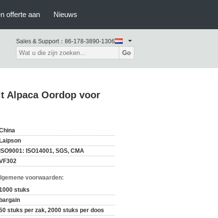
n offerte aan
Nieuws
Sales & Support：
86-178-3890-1306
Go
t Alpaca Oordop voor
China
Laipson
ISO9001: ISO14001, SGS, CMA
VF302
Algemene voorwaarden:
1000 stuks
bargain
50 stuks per zak, 2000 stuks per doos