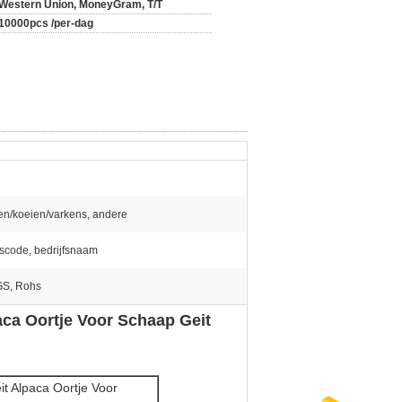
Western Union, MoneyGram, T/T
10000pcs /per-dag
en/koeien/varkens, andere
escode, bedrijfsnaam
GS, Rohs
ca Oortje Voor Schaap Geit
 Alpaca Oortje Voor