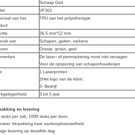
Schaap Geit
del
VF302
eriaal van het
TPU van het polyethertype
duct
otte
36.5 mm*12 mm
ruik van
Schapen, geiten, varkens.
uren
Oranje, groen, geel.
nmerken
De laser- of penmarkering moet niet vervagen
Voor de opsporing van schapenhouderijen
nt
1.Laserprinten
2Het logo van de klant.
3- Bedrijf.
kgelegenheid
3 tot 5 jaar
pakking en levering
 stuks per zak, 1000 stuks per doos.
ecteer Verpakking naar aankoophoeveelheid.
nige levering op dezelfde dag