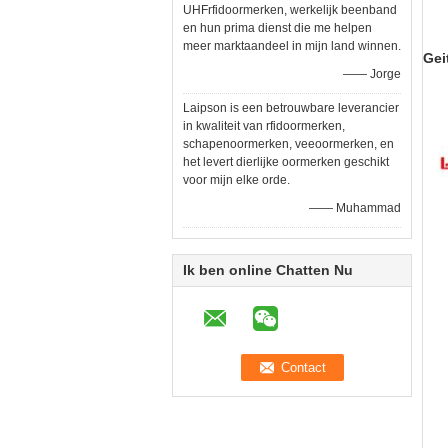
UHFrfidoormerken, werkelijk beenband
en hun prima dienst die me helpen
meer marktaandeel in mijn land winnen.
Gei
—— Jorge
Laipson is een betrouwbare leverancier
in kwaliteit van rfidoormerken,
schapenoormerken, veeoormerken, en
het levert dierlijke oormerken geschikt
voor mijn elke orde.
—— Muhammad
Ik ben online Chatten Nu