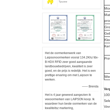
Tpuvee
Mo
Mat
pro
Gro
Geb
Kle
Ke
Het de oormerkenwerk van
Laipsonoormerken vooral 134.2Khz fdx-
Pri
B HDX RFID zeer goed aangaande
landbouwbedrijven, kwaliteit is zeer
goed, en de prijs is redelijk. Het is een
prettige ervaring om met Laipson te
Wer
werken.
—— Brenda
Ver
100
Het is 4 jaar geweest aangezien ik
veeoormerken van LAIPSON koop. Ik
Sel
waardeer hun beste oormerken van de
Vin
kwaliteitsz markering,