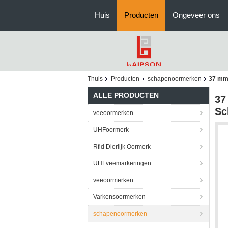
Huis
Producten
Ongeveer ons
Thuis
Producten
schapenoormerken
37 mm 
ALLE PRODUCTEN
37
Sc
veeoormerken
UHFoormerk
Rfid Dierlijk Oormerk
UHFveemarkeringen
veeoormerken
Varkensoormerken
schapenoormerken