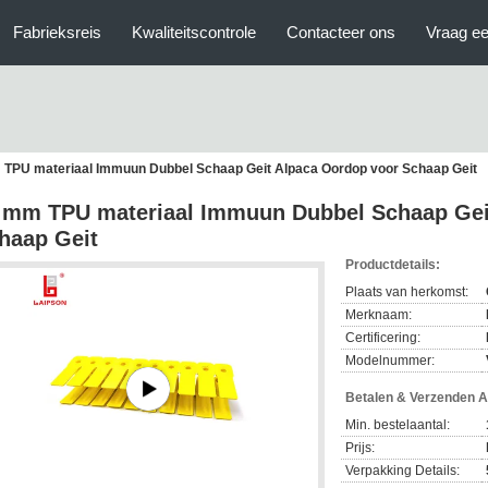
Fabrieksreis
Kwaliteitscontrole
Contacteer ons
Vraag ee
TPU materiaal Immuun Dubbel Schaap Geit Alpaca Oordop voor Schaap Geit
 mm TPU materiaal Immuun Dubbel Schaap Gei
haap Geit
Productdetails:
Plaats van herkomst:
Merknaam:
Certificering:
Modelnummer:
Betalen & Verzenden 
Min. bestelaantal:
Prijs:
Verpakking Details: