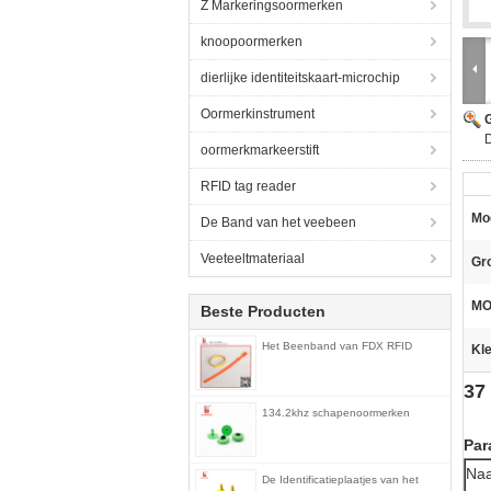
Z Markeringsoormerken
knoopoormerken
dierlijke identiteitskaart-microchip
Oormerkinstrument
G
D
oormerkmarkeerstift
RFID tag reader
Mo
De Band van het veebeen
Veeteeltmateriaal
Gro
MO
Beste Producten
Het Beenband van FDX RFID
Kle
37
134.2khz schapenoormerken
Par
Na
De Identificatieplaatjes van het