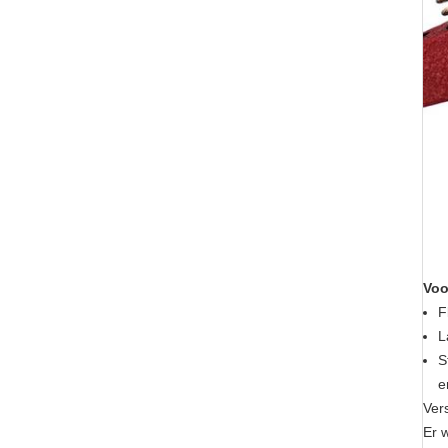
Voo
F
L
S
e
Ver
Er 